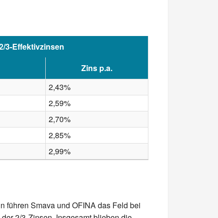
2/3-Effektivzinsen
Zins p.a.
2,43%
2,59%
2,70%
2,85%
2,99%
erhin führen Smava und OFINA das Feld bei
der 2/3-Zinsen. Insgesamt blieben die