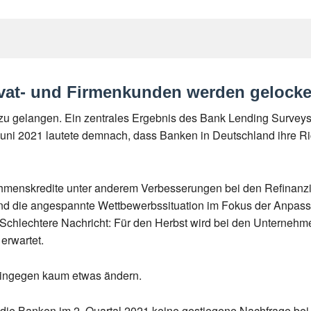
ivat- und Firmenkunden werden gelocke
 zu gelangen. Ein zentrales Ergebnis des Bank Lending Survey
Juni 2021 lautete demnach, dass Banken in Deutschland ihre Ric
menskredite unter anderem Verbesserungen bei den Refinanzie
nd die angespannte Wettbewerbssituation im Fokus der Anpassu
. Schlechtere Nachricht: Für den Herbst wird bei den Unterneh
erwartet.
h hingegen kaum etwas ändern.
 die Banken im 2. Quartal 2021 keine gestiegene Nachfrage bei 