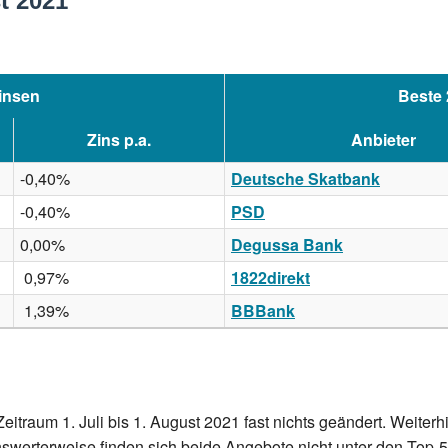
t 2021
insen
Beste 
Zins p.a.
Anbieter
-0,40%
Deutsche Skatbank
-0,40%
PSD
0,00%
Degussa Bank
0,97%
1822direkt
1,39%
BBBank
 Zeitraum 1. Juli bis 1. August 2021 fast nichts geändert. Weit
erterweise finden sich beide Angebote nicht unter den Top-5 