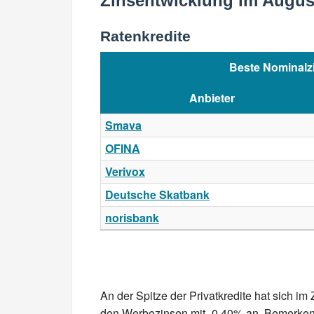
Zinsentwicklung im Augus
Ratenkredite
Beste Nominalz
Anbieter
Smava
OFINA
Verivox
Deutsche Skatbank
norisbank
An der Spitze der Privatkredite hat sich im
den Werbezinsen mit -0,40% an. Bemerkensw