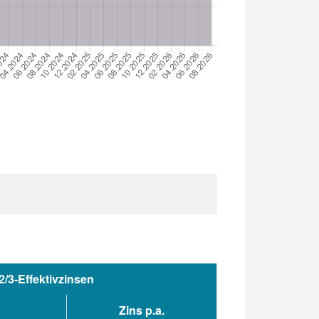
2/3-Effektivzinsen
Zins p.a.