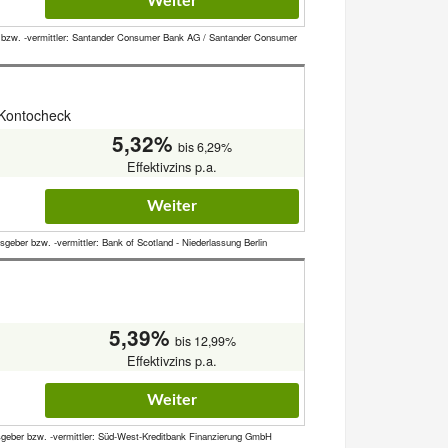
Weiter
er bzw. -vermittler: Santander Consumer Bank AG / Santander Consumer
 Kontocheck
5,32%
bis 6,29%
Effektivzins p.a.
Weiter
geber bzw. -vermittler: Bank of Scotland - Niederlassung Berlin
5,39%
bis 12,99%
Effektivzins p.a.
Weiter
nsgeber bzw. -vermittler: Süd-West-Kreditbank Finanzierung GmbH