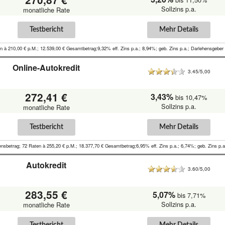
Sollzins p.a.
monatliche Rate
Testbericht
Mehr Details
n à 210,00 € p.M.; 12.539,00 € Gesamtbetrag;9,32% eff. Zins p.a.; 8,94%; geb. Zins p.a.; Darlehensgeber
Online-Autokredit
3.45/5,00
272,41 €
3,43%
bis 10,47%
Sollzins p.a.
monatliche Rate
Testbericht
Mehr Details
ensbetrag; 72 Raten à 255,20 € p.M.; 18.377,70 € Gesamtbetrag;6,95% eff. Zins p.a.; 6,74%; geb. Zins 
Autokredit
3.60/5,00
283,55 €
5,07%
bis 7,71%
Sollzins p.a.
monatliche Rate
Testbericht
Mehr Details