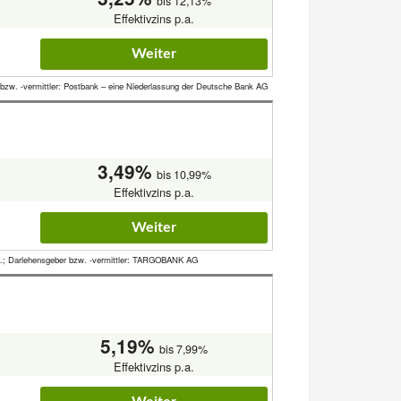
bis 12,13%
Effektivzins p.a.
Weiter
 bzw. -vermittler: Postbank – eine Niederlassung der Deutsche Bank AG
3,49%
bis 10,99%
Effektivzins p.a.
Weiter
p.a.; Darlehensgeber bzw. -vermittler: TARGOBANK AG
5,19%
bis 7,99%
Effektivzins p.a.