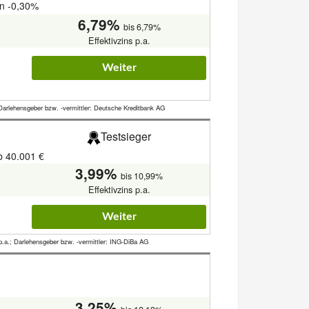
on -0,30%
6,79%
bis 6,79%
Effektivzins p.a.
Weiter
Darlehensgeber bzw. -vermittler: Deutsche Kreditbank AG
Testsieger
b 40.001 €
3,99%
bis 10,99%
Effektivzins p.a.
Weiter
p.a.; Darlehensgeber bzw. -vermittler: ING-DiBa AG
3,25%