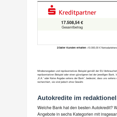
17.508,54 €
Gesamtbetrag
2/3aller Kunden erhalten :
10.000,00 € Nettodarlehens
Mindestangaben und repräsentatives Beispiel gemäß der EU-Verbraucherkre
repräsentativen Beispiel oder einen günstigeren bei der jeweiligen Bank.
„K.A.“ oder Keine Angabe seitens der Bank“, bedeutet, dass uns seitens 
recherchiert, sie sind jedoch ohne Gewähr.
Autokredite im redaktionel
Welche Bank hat den besten Autokredit? Wir
Angebote in sechs Kategorien mit insgesam