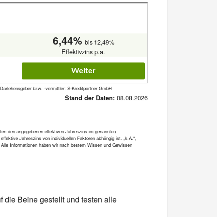
6,44%
bis 12,49%
Effektivzins p.a.
Weiter
 Darlehensgeber bzw. -vermittler: S-Kreditpartner GmbH
08.08.2026
Stand der Daten:
alten den angegebenen effektiven Jahreszins im genannten
fektive Jahreszins von individuellen Faktoren abhängig ist. „k.A.“,
en. Alle Informationen haben wir nach bestem Wissen und Gewissen
die Beine gestellt und testen alle