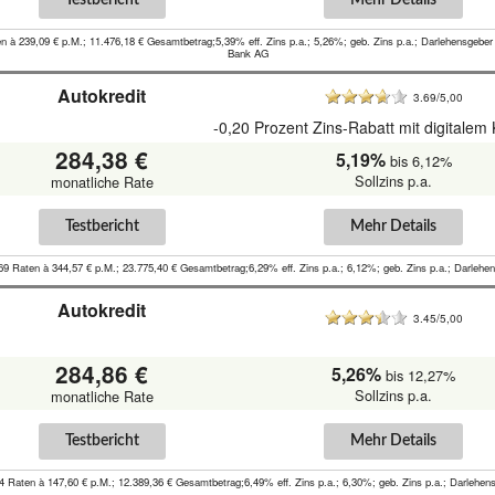
en à 239,09 € p.M.; 11.476,18 € Gesamtbetrag;5,39% eff. Zins p.a.; 5,26%; geb. Zins p.a.; Darlehensgeb
Bank AG
Autokredit
3.69/5,00
-0,20 Prozent Zins-Rabatt mit digitalem
284,38 €
5,19%
bis 6,12%
Sollzins p.a.
monatliche Rate
Testbericht
Mehr Details
69 Raten à 344,57 € p.M.; 23.775,40 € Gesamtbetrag;6,29% eff. Zins p.a.; 6,12%; geb. Zins p.a.; Darlehens
Autokredit
3.45/5,00
284,86 €
5,26%
bis 12,27%
Sollzins p.a.
monatliche Rate
Testbericht
Mehr Details
4 Raten à 147,60 € p.M.; 12.389,36 € Gesamtbetrag;6,49% eff. Zins p.a.; 6,30%; geb. Zins p.a.; Darlehe