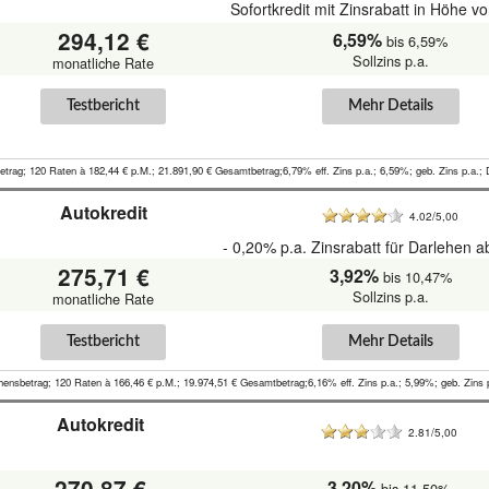
Sofortkredit mit Zinsrabatt in Höhe v
294,12 €
6,59%
bis 6,59%
Sollzins p.a.
monatliche Rate
Testbericht
Mehr Details
etrag; 120 Raten à 182,44 € p.M.; 21.891,90 € Gesamtbetrag;6,79% eff. Zins p.a.; 6,59%; geb. Zins p.a.; 
Autokredit
4.02/5,00
- 0,20% p.a. Zinsrabatt für Darlehen a
275,71 €
3,92%
bis 10,47%
Sollzins p.a.
monatliche Rate
Testbericht
Mehr Details
hensbetrag; 120 Raten à 166,46 € p.M.; 19.974,51 € Gesamtbetrag;6,16% eff. Zins p.a.; 5,99%; geb. Zins 
Autokredit
2.81/5,00
270,87 €
3,20%
bis 11,50%