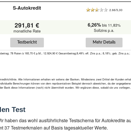
S-Autokredit
2.66/5,00
291,81 €
6,26%
bis 11,83%
Sollzins p.a.
monatliche Rate
Testbericht
Mehr Details
betrag; 78 Raten à 165,70 € p.M.; 12.924,90 € Gesamtbetrag;8,49% eff. Zins p.a.; 8,18%; geb. Zins p.a.;
ditrichtlinie. Alle Informationen erhalten wir seitens der Banken. Mindestens zwei Drittel der Kunden erh
 Individuelle Berechnungen können von dem repräsentativen Beispiel dennoch abweichen, da der angegebene ef
der Bank diese Informationen (noch) nicht übermittelt wurden. Wir ergänzen diese, sobald sie uns vorlieg
len Test
 haben das wohl ausführlichste Testschema für Autokredite auf 
t 37 Testmerkmalen auf Basis tagesaktueller Werte.