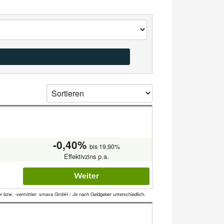
-0,40%
bis 19,90%
Effektivzins p.a.
Weiter
er bzw. -vermittler: smava GmbH / Je nach Geldgeber unterschiedlich.