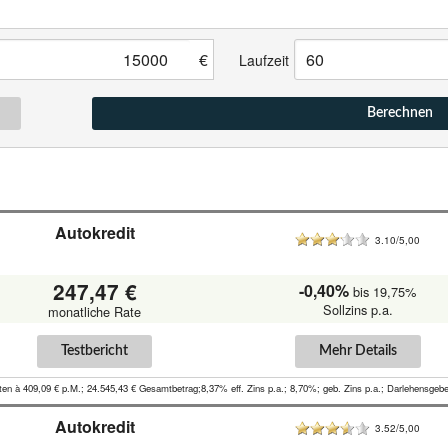
€
Laufzeit
Berechnen
Autokredit
3.10/5,00
247,47 €
-0,40%
bis 19,75%
Sollzins p.a.
monatliche Rate
Testbericht
Mehr Details
ten à 409,09 € p.M.; 24.545,43 € Gesamtbetrag;8,37% eff. Zins p.a.; 8,70%; geb. Zins p.a.; Darlehensgeb
Autokredit
3.52/5,00