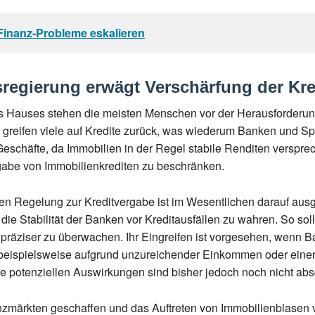
e Finanz-Probleme eskalieren
regierung erwägt Verschärfung der Kr
s Hauses stehen die meisten Menschen vor der Herausforderung
greifen viele auf Kredite zurück, was wiederum Banken und Spar
 Geschäfte, da Immobilien in der Regel stabile Renditen verspre
gabe von Immobilienkrediten zu beschränken.
chen Regelung zur Kreditvergabe ist im Wesentlichen darauf aus
die Stabilität der Banken vor Kreditausfällen zu wahren. So sol
 präziser zu überwachen. Ihr Eingreifen ist vorgesehen, wenn 
– beispielsweise aufgrund unzureichender Einkommen oder eine
e potenziellen Auswirkungen sind bisher jedoch noch nicht absc
anzmärkten geschaffen und das Auftreten von Immobilienblasen