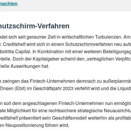
hnachten
chutzschirm-Verfahren
det sich seit geraumer Zeit in wirtschaftlichen Turbulenzen. 
reditshelf wird sich in einem Schutzschirmverfahren neu aufstel
tritia Capital. In Kombination mit einer weiteren Beteiligungsges
nteile. Doch der Kapitalgeber scheint den „vertraglichen Verpfl
ielle Auswirkungen hat.
sse zwingen das Fintech-Unternehmen demnach zu außerplanmä
nsen (Ebit) im Geschäftsjahr 2023 verfehlt wird und die Liqui
en soll dem angeschlagenen Fintech-Unternehmen nun ermöglic
beste Möglichkeit für eine rechtssichere strategische Neuausrich
reditshelf präsentiert sein Geschäftsmodell weiterhin als profit
n Neupositionierung führen wird.