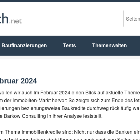
Baufinanzierungen
Tests
Themenwelten
ebruar 2024
ollen wir auch im Februar 2024 einen Blick auf aktuelle Theme
lem der Immobilien-Markt hervor: So zeigte sich zum Ende des le
ierungen beziehungsweise Baukredite durchweg rückläufig war
e Barkow Consulting in Ihrer Analyse feststellt.
m Thema Immobilienkredite sind: Nicht nur dass die Banken e
n zu beklagen haben, droht ihnen nun auch noch von Seiten d