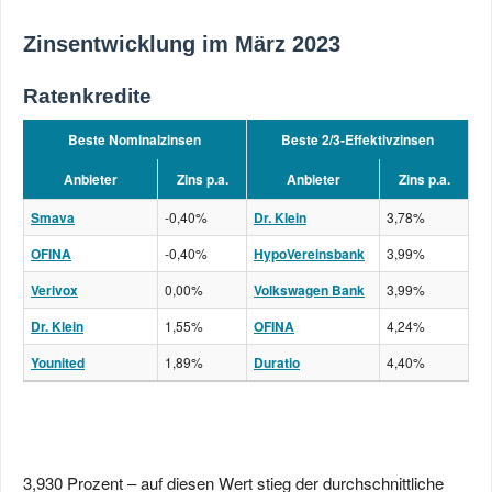
Zinsentwicklung im März 2023
Ratenkredite
Beste Nominalzinsen
Beste 2/3-Effektivzinsen
Anbieter
Zins p.a.
Anbieter
Zins p.a.
Smava
-0,40%
Dr. Klein
3,78%
OFINA
-0,40%
HypoVereinsbank
3,99%
Verivox
0,00%
Volkswagen Bank
3,99%
Dr. Klein
1,55%
OFINA
4,24%
Younited
1,89%
Duratio
4,40%
3,930 Prozent – auf diesen Wert stieg der durchschnittliche