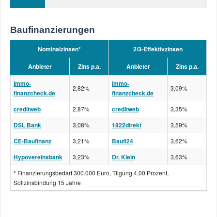
Baufinanzierungen
Nominalzinsen*
2/3-Effektivzinsen
Anbieter
Zins p.a.
Anbieter
Zins p.a.
immo-
immo-
2,82%
3,09%
finanzcheck.de
finanzcheck.de
creditweb
2,87%
creditweb
3,35%
DSL Bank
3,08%
1822direkt
3,59%
CE-Baufinanz
3,21%
Baufi24
3,62%
Hypovereinsbank
3,23%
Dr. Klein
3,63%
* Finanzierungsbedarf 300.000 Euro, Tilgung 4,00 Prozent,
Sollzinsbindung 15 Jahre