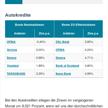
Autokredite
Beste Nominalzinsen
Beste 2/3-Effektivzinsen
Anbieter
Zins p.a.
Anbieter
Zins p.a.
OFINA
-0,40%
DSL Bank
2,85%
Verivox
0,00%
OFINA
4,24%
Smava
0,68%
Smava
4,71%
Younited
1,89%
Bank of Scotland
4,80%
TARGOBANK
2,29%
Ikano Bank
4,99%
Bei den Autokrediten stiegen die Zinsen im vergangenen
Monat um 8,021 Prozent, wenn wir uns den durchschnittlichen