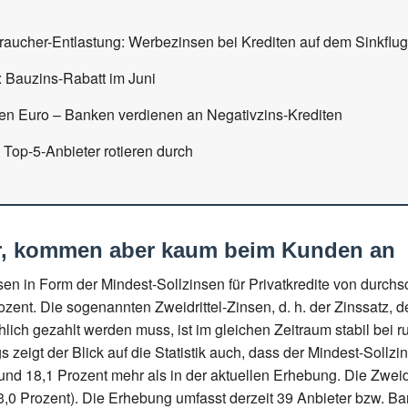
aucher-Entlastung: Werbezinsen bei Krediten auf dem Sinkflug,
: Bauzins-Rabatt im Juni
rden Euro – Banken verdienen an Negativzins-Krediten
 Top-5-Anbieter rotieren durch
er, kommen aber kaum beim Kunden an
n in Form der Mindest-Sollzinsen für Privatkredite von durchsch
ent. Die sogenannten Zweidrittel-Zinsen, d. h. der Zinssatz, de
lich gezahlt werden muss, ist im gleichen Zeitraum stabil bei r
s zeigt der Blick auf die Statistik auch, dass der Mindest-Sollzi
 rund 18,1 Prozent mehr als in der aktuellen Erhebung. Die Zwei
(-3,0 Prozent). Die Erhebung umfasst derzeit 39 Anbieter bzw. B