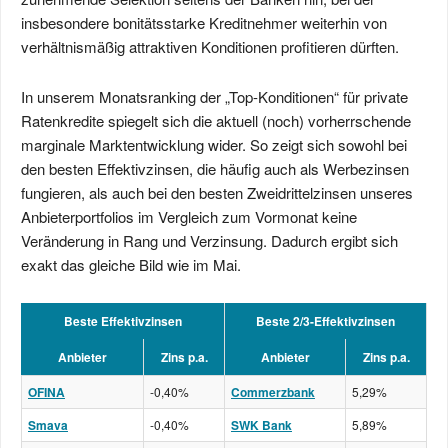
insbesondere bonitätsstarke Kreditnehmer weiterhin von
verhältnismäßig attraktiven Konditionen profitieren dürften.
In unserem Monatsranking der „Top-Konditionen“ für private
Ratenkredite spiegelt sich die aktuell (noch) vorherrschende
marginale Marktentwicklung wider. So zeigt sich sowohl bei
den besten Effektivzinsen, die häufig auch als Werbezinsen
fungieren, als auch bei den besten Zweidrittelzinsen unseres
Anbieterportfolios im Vergleich zum Vormonat keine
Veränderung in Rang und Verzinsung. Dadurch ergibt sich
exakt das gleiche Bild wie im Mai.
Beste Effektivzinsen
Beste 2/3-Effektivzinsen
Anbieter
Zins p.a.
Anbieter
Zins p.a.
OFINA
-0,40%
Commerzbank
5,29%
Smava
-0,40%
SWK Bank
5,89%