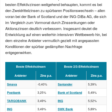
besten Effektivzinsen weitgehend behaupten, kommt es bei
den Zweidrittelzinsen zu spürbaren Positionswechseln – allen
voran bei der Bank of Scotland und der ING-DiBa AG, die sich
im Vergleich zum Vormonat durch Zinssenkungen oder
Aktionszinsen deutlich verbessern. Insgesamt deutet die
Entwicklung auf einen weiterhin intensiven Wettbewerb hin, bei
dem einzelne Anbieter vermutlich gezielt mit angepassten
Konditionen der spürbar gedämpften Nachfrage
entgegenwirken.
Beste Effektivzinsen
Beste 2/3-Effektivzinsen
Anbieter
Zins p.a.
Anbieter
Zins p.a.
Smava
-0,40%
Santander
5,39%
Postbank
3,25%
Bank of Scotland
5,49%
TARGOBANK
3,49%
ING
5,52%
ING
3,49%
SWK Bank
5,89%