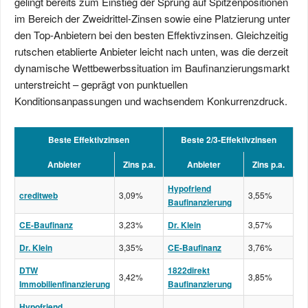
gelingt bereits zum Einstieg der Sprung auf Spitzenpositionen
im Bereich der Zweidrittel-Zinsen sowie eine Platzierung unter
den Top-Anbietern bei den besten Effektivzinsen. Gleichzeitig
rutschen etablierte Anbieter leicht nach unten, was die derzeit
dynamische Wettbewerbssituation im Baufinanzierungsmarkt
unterstreicht – geprägt von punktuellen
Konditionsanpassungen und wachsendem Konkurrenzdruck.
Beste Effektivzinsen
Beste 2/3-Effektivzinsen
Anbieter
Zins p.a.
Anbieter
Zins p.a.
Hypofriend
creditweb
3,09%
3,55%
Baufinanzierung
CE-Baufinanz
3,23%
Dr. Klein
3,57%
Dr. Klein
3,35%
CE-Baufinanz
3,76%
DTW
1822direkt
3,42%
3,85%
Immobilienfinanzierung
Baufinanzierung
Hypofriend