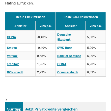
Rating aufrücken.
Beste Effektivzinsen
Beste 2/3-Effektivzinsen
Anbieter
Zins p.a.
Anbieter
Zins p.a.
Deutsche
OFINA
-0,40%
5,33%
Skatbank
Smava
-0,40%
SWK Bank
5,99%
Verivox
0,68%
Bank of Scotland
6,09%
creditolo
1,95%
OFINA
6,20%
BON-Kredit
2,79%
Commerzbank
6,39%
>
Surftipp
Jetzt Privatkredite vergleichen