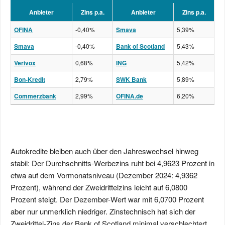
Anbieter
Zins p.a.
Anbieter
Zins p.a.
OFINA
-0,40%
Smava
5,39%
Smava
-0,40%
Bank of Scotland
5,43%
Verivox
0,68%
ING
5,42%
Bon-Kredit
2,79%
SWK Bank
5,89%
Commerzbank
2,99%
OFINA.de
6,20%
Autokredite bleiben auch über den Jahreswechsel hinweg
stabil: Der Durchschnitts-Werbezins ruht bei 4,9623 Prozent in
etwa auf dem Vormonatsniveau (Dezember 2024: 4,9362
Prozent), während der Zweidrittelzins leicht auf 6,0800
Prozent steigt. Der Dezember-Wert war mit 6,0700 Prozent
aber nur unmerklich niedriger. Zinstechnisch hat sich der
Zweidrittel-Zins der Bank of Scotland minimal verschlechtert