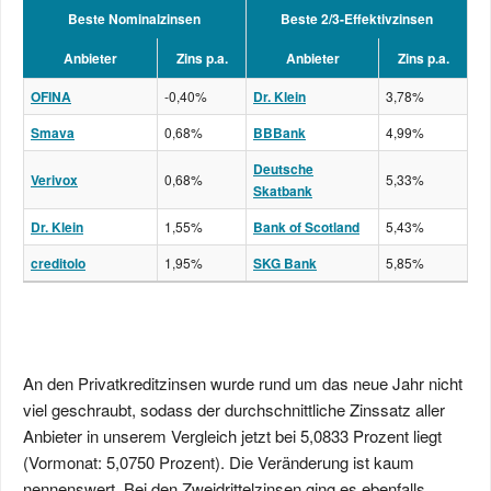
Beste Nominalzinsen
Beste 2/3-Effektivzinsen
Anbieter
Zins p.a.
Anbieter
Zins p.a.
OFINA
-0,40%
Dr. Klein
3,78%
Smava
0,68%
BBBank
4,99%
Deutsche
Verivox
0,68%
5,33%
Skatbank
Dr. Klein
1,55%
Bank of Scotland
5,43%
creditolo
1,95%
SKG Bank
5,85%
An den Privatkreditzinsen wurde rund um das neue Jahr nicht
viel geschraubt, sodass der durchschnittliche Zinssatz aller
Anbieter in unserem Vergleich jetzt bei 5,0833 Prozent liegt
(Vormonat: 5,0750 Prozent). Die Veränderung ist kaum
nennenswert. Bei den Zweidrittelzinsen ging es ebenfalls