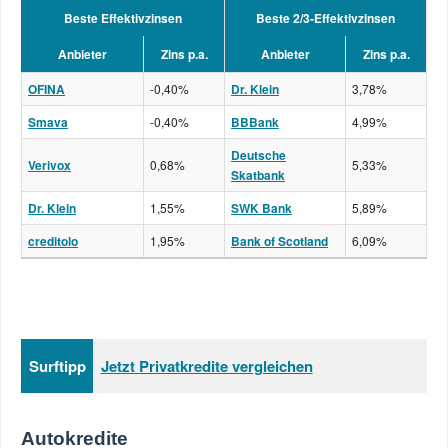
Beste Effektivzinsen
Beste 2/3-Effektivzinsen
Anbieter
Zins p.a.
Anbieter
Zins p.a.
OFINA
-0,40%
Dr. Klein
3,78%
Smava
-0,40%
BBBank
4,99%
Deutsche
Verivox
0,68%
5,33%
Skatbank
Dr. Klein
1,55%
SWK Bank
5,89%
creditolo
1,95%
Bank of Scotland
6,09%
Surftipp
Jetzt Privatkredite vergleichen
Autokredite