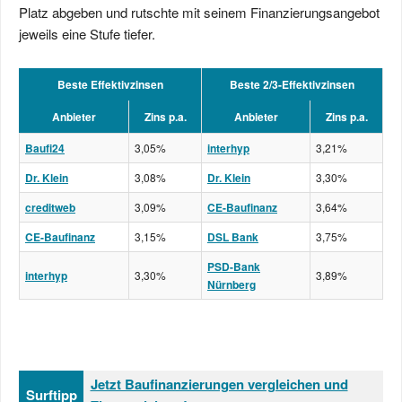
Platz abgeben und rutschte mit seinem Finanzierungsangebot
jeweils eine Stufe tiefer.
Beste Effektivzinsen
Beste 2/3-Effektivzinsen
Anbieter
Zins p.a.
Anbieter
Zins p.a.
Baufi24
3,05%
interhyp
3,21%
Dr. Klein
3,08%
Dr. Klein
3,30%
creditweb
3,09%
CE-Baufinanz
3,64%
CE-Baufinanz
3,15%
DSL Bank
3,75%
PSD-Bank
interhyp
3,30%
3,89%
Nürnberg
Jetzt Baufinanzierungen vergleichen und
Surftipp