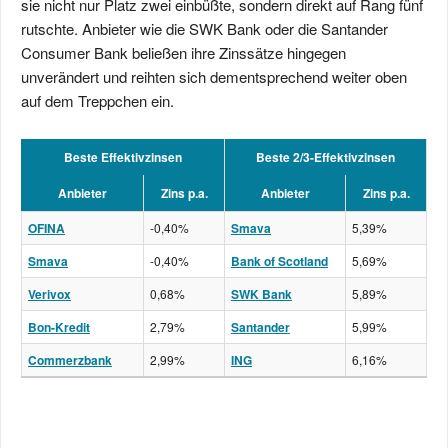
sie nicht nur Platz zwei einbüßte, sondern direkt auf Rang fünf
rutschte. Anbieter wie die SWK Bank oder die Santander
Consumer Bank beließen ihre Zinssätze hingegen
unverändert und reihten sich dementsprechend weiter oben
auf dem Treppchen ein.
Beste Effektivzinsen
Beste 2/3-Effektivzinsen
Anbieter
Zins p.a.
Anbieter
Zins p.a.
OFINA
-0,40%
Smava
5,39%
Smava
-0,40%
Bank of Scotland
5,69%
Verivox
0,68%
SWK Bank
5,89%
Bon-Kredit
2,79%
Santander
5,99%
Commerzbank
2,99%
ING
6,16%