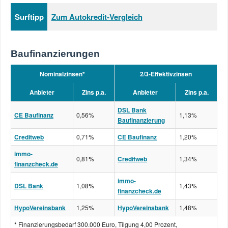
Surftipp
Zum Autokredit-Vergleich
Baufinanzierungen
Nominalzinsen*
2/3-Effektivzinsen
Anbieter
Zins p.a.
Anbieter
Zins p.a.
DSL Bank
CE Baufinanz
0,56%
1,13%
Baufinanzierung
Creditweb
0,71%
CE Baufinanz
1,20%
immo-
0,81%
Creditweb
1,34%
finanzcheck.de
immo-
DSL Bank
1,08%
1,43%
finanzcheck.de
HypoVereinsbank
1,25%
HypoVereinsbank
1,48%
* Finanzierungsbedarf 300.000 Euro, Tilgung 4,00 Prozent,