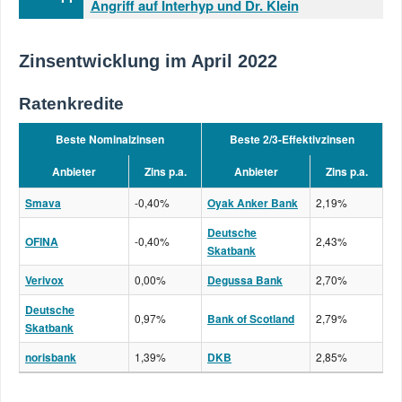
Angriff auf Interhyp und Dr. Klein
Zinsentwicklung im April 2022
Ratenkredite
Beste Nominalzinsen
Beste 2/3-Effektivzinsen
Anbieter
Zins p.a.
Anbieter
Zins p.a.
Smava
-0,40%
Oyak Anker Bank
2,19%
Deutsche
OFINA
-0,40%
2,43%
Skatbank
Verivox
0,00%
Degussa Bank
2,70%
Deutsche
0,97%
Bank of Scotland
2,79%
Skatbank
norisbank
1,39%
DKB
2,85%