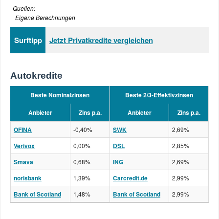
Quellen:
Eigene Berechnungen
Surftipp
Jetzt Privatkredite vergleichen
Autokredite
Beste Nominalzinsen
Beste 2/3-Effektivzinsen
Anbieter
Zins p.a.
Anbieter
Zins p.a.
OFINA
-0,40%
SWK
2,69%
Verivox
0,00%
DSL
2,85%
Smava
0,68%
ING
2,69%
norisbank
1,39%
Carcredit.de
2,99%
Bank of Scotland
1,48%
Bank of Scotland
2,99%