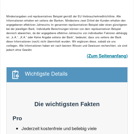
Mindestangaben und repräsentatives Beispiel gemäß der EU-Verbraucherkreditrichtlinie. Alle
Informationen erhalten wir seitens der Banken. Mindestens zwei Drittel der Kunden erhalten den
angegebenen effektiven Jahreszins im genannten repräsentativen Beispiel oder einen günstigeren
bei der jeweiligen Bank. Individuelle Berechnungen können von dem repräsentativen Beispiel
dennoch abweichen, da der angegebene effektive Jahreszins von individuellen Faktoren abhängig
ist. „k.A.“, „K.A.“ oder Keine Angabe seitens der Bank“, bedeutet, dass uns seitens der Bank
diese Informationen (noch) nicht übermittelt wurden. Wir ergänzen diese, sobald sie uns
vorliegen. Alle Informationen haben wir nach bestem Wissen und Gewissen recherchiert, sie sind
jedoch ohne Gewähr.
(Zum Seitenanfang)
Wichtigste Details
Die wichtigsten Fakten
Pro
Jederzeit kostenfreie und beliebig viele