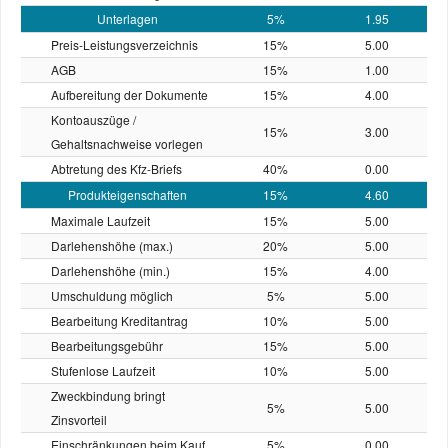
Unterlagen
5%
1.95
Preis-Leistungs­verzeichnis
15%
5.00
AGB
15%
1.00
Aufbereitung der Dokumente
15%
4.00
Kontoauszüge /
15%
3.00
Gehaltsnachweise vorlegen
Abtretung des Kfz-Briefs
40%
0.00
Produkteigenschaften
15%
4.60
Maximale Laufzeit
15%
5.00
Darlehenshöhe (max.)
20%
5.00
Darlehenshöhe (min.)
15%
4.00
Umschuldung möglich
5%
5.00
Bearbeitung Kreditantrag
10%
5.00
Bearbeitungsgebühr
15%
5.00
Stufenlose Laufzeit
10%
5.00
Zweckbindung bringt
5%
5.00
Zinsvorteil
Einschränkungen beim Kauf
5%
0.00