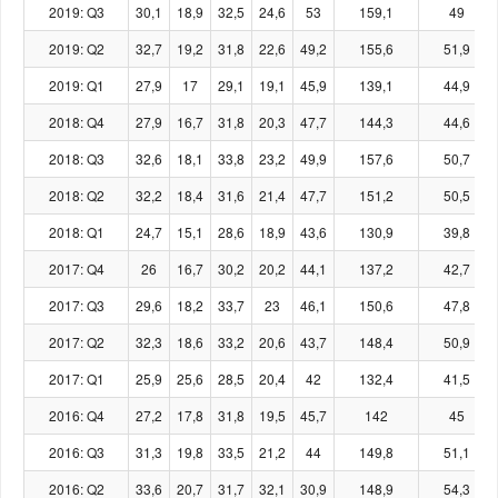
2019: Q3
30,1
18,9
32,5
24,6
53
159,1
49
2019: Q2
32,7
19,2
31,8
22,6
49,2
155,6
51,9
2019: Q1
27,9
17
29,1
19,1
45,9
139,1
44,9
2018: Q4
27,9
16,7
31,8
20,3
47,7
144,3
44,6
2018: Q3
32,6
18,1
33,8
23,2
49,9
157,6
50,7
2018: Q2
32,2
18,4
31,6
21,4
47,7
151,2
50,5
2018: Q1
24,7
15,1
28,6
18,9
43,6
130,9
39,8
2017: Q4
26
16,7
30,2
20,2
44,1
137,2
42,7
2017: Q3
29,6
18,2
33,7
23
46,1
150,6
47,8
2017: Q2
32,3
18,6
33,2
20,6
43,7
148,4
50,9
2017: Q1
25,9
25,6
28,5
20,4
42
132,4
41,5
2016: Q4
27,2
17,8
31,8
19,5
45,7
142
45
2016: Q3
31,3
19,8
33,5
21,2
44
149,8
51,1
2016: Q2
33,6
20,7
31,7
32,1
30,9
148,9
54,3