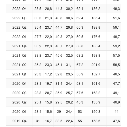
2022: Q4
28,5
20,8
44,3
30,2
62,4
186,2
49,3
2022: Q3
30,3
21,3
40,8
30,6
62,4
185,4
51,6
2022: Q2
35,4
23,7
44,7
29,8
65,3
198,8
59,1
2022: Q1
27,7
22,0
40,3
27,0
59,5
176,6
49,7
2021: Q4
30,9
22,3
40,7
27,9
58,8
185,4
53,2
2021: Q3
33,8
23,7
45,6
32,5
63,2
198,8
57,5
2021: Q2
35,2
23,3
45,1
31,1
67,2
201,9
58,5
2021: Q1
23,3
17,2
32,8
23,5
55,9
152,7
40,5
2020: Q4
28,1
19,7
31,4
24,4
58,1
161,6
47,7
2020: Q3
28,3
20,7
35,9
25,7
57,6
168,2
49,1
2020: Q2
25,1
15,8
29,5
20,2
45,3
135,9
40,9
2020: Q1
28,4
15,6
29
24,4
53
150,3
44
2019: Q4
31
16,7
33,5
22,4
55
158,6
47,6