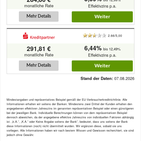
monatliche Rate
Effektivzins p.a.
Mehr Details
Weiter
2.66/5,00
6,44%
291,81 €
bis 12,49%
monatliche Rate
Effektivzins p.a.
Mehr Details
Weiter
07.08.2026
Stand der Daten:
Mindestangaben und repräsentatives Beispiel gemäß der EU-Verbraucherkreditrichtlinie. Alle
Informationen erhalten wir seitens der Banken. Mindestens zwei Drittel der Kunden erhalten den
angegebenen effektiven Jahreszins im genannten repräsentativen Beispiel oder einen günstigeren
bei der jeweiligen Bank. Individuelle Berechnungen können von dem repräsentativen Beispiel
dennoch abweichen, da der angegebene effektive Jahreszins von individuellen Faktoren abhängig
ist. „k.A.“, „K.A.“ oder Keine Angabe seitens der Bank“, bedeutet, dass uns seitens der Bank
diese Informationen (noch) nicht übermittelt wurden. Wir ergänzen diese, sobald sie uns
vorliegen. Alle Informationen haben wir nach bestem Wissen und Gewissen recherchiert, sie sind
jedoch ohne Gewähr.