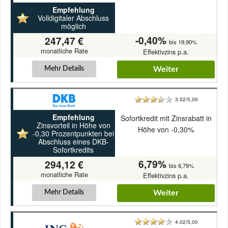
Empfehlung
Volldigitaler Abschluss
möglich
-0,40%
247,47 €
bis 19,90%
monatliche Rate
Effektivzins p.a.
Mehr Details
Weiter
3.52/5,00
Empfehlung
Sofortkredit mit Zinsrabatt in
Zinsvorteil in Höhe von
Höhe von -0,30%
-0,30 Prozentpunkten bei
Abschluss eines DKB-
Sofortkredits
6,79%
294,12 €
bis 6,79%
monatliche Rate
Effektivzins p.a.
Mehr Details
Weiter
4.02/5,00