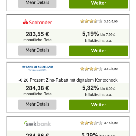
Mehr Details
Weiter
3.60/5,00
5,19%
283,55 €
bis 7,99%
monatliche Rate
Effektivzins p.a.
Mehr Details
Weiter
3.69/5,00
-0,20 Prozent Zins-Rabatt mit digitalem Kontocheck
5,32%
284,38 €
bis 6,29%
monatliche Rate
Effektivzins p.a.
Mehr Details
Weiter
3.45/5,00
5,39%
284,86 €
bis 12,99%