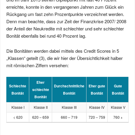
erreichte, konnte in den vergangenen Jahren zum Glück ein
Rückgang um fast zehn Prozentpunkte verzeichnet werden.
Denn man beachte, dass zur Zeit der Finanzkrise 2007/ 2008
der Anteil der Neukredite mit schlechter und sehr schlechter
Bonität ebenfalls bei rund 40 Prozent lag.
Die Bonitäten werden dabei mittels des Credit Scores in 5
„Klassen“ geteilt (3), die wir hier der Übersichtlichkeit halber
mit römischen Ziffern versehen:
Eher
Schlechte
Durchschnittliche
Eher gute
Gute
schlechte
Bonität
Bonität
Bonität
Bonität
Bonität
Klasse I
Klasse II
Klasse III
Klasse IV
Klasse V
< 620
620 – 659
660 – 719
720 – 759
760 +