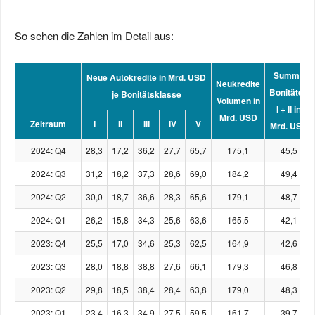
So sehen die Zahlen im Detail aus:
Summe
Neue Autokredite in Mrd. USD
Neukredite
Bonitäten
je Bonitätsklasse
Volumen in
I + II in
Mrd. USD
Zeitraum
I
II
III
IV
V
Mrd. USD
2024: Q4
28,3
17,2
36,2
27,7
65,7
175,1
45,5
2024: Q3
31,2
18,2
37,3
28,6
69,0
184,2
49,4
2024: Q2
30,0
18,7
36,6
28,3
65,6
179,1
48,7
2024: Q1
26,2
15,8
34,3
25,6
63,6
165,5
42,1
2023: Q4
25,5
17,0
34,6
25,3
62,5
164,9
42,6
2023: Q3
28,0
18,8
38,8
27,6
66,1
179,3
46,8
2023: Q2
29,8
18,5
38,4
28,4
63,8
179,0
48,3
2023: Q1
23,4
16,3
34,9
27,5
59,5
161,7
39,7