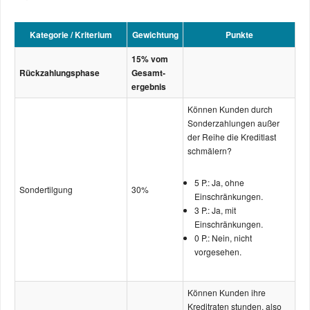
Kategorie / Kriterium
Gewichtung
Punkte
15% vom
Rück­­zahlungs­­phase
Gesamt­­­
ergebnis
Können Kunden durch
Sonderzahlungen außer
der Reihe die Kreditlast
schmälern?
5 P.: Ja, ohne
Sondertilgung
30%
Einschränkungen.
3 P.: Ja, mit
Einschränkungen.
0 P.: Nein, nicht
vorgesehen.
Können Kunden ihre
Kreditraten stunden, also