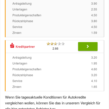
Antragstellung
3.90
Unterlagen
2.55
Produkteigenschaften
4.50
Rückzahlphase
3.80
Service
4.50
Zinsen
1.59
2.66
Antragstellung
3.20
Unterlagen
1.95
Produkteigenschaften
4.60
Rückzahlphase
3.20
Service
4.10
Zinsen
1.65
Wenn Sie tagesaktuelle Konditionen für Autokredite
vergleichen wollen, können Sie das in unserem Vergleich für
alle hier getesteten Anbieter tun: