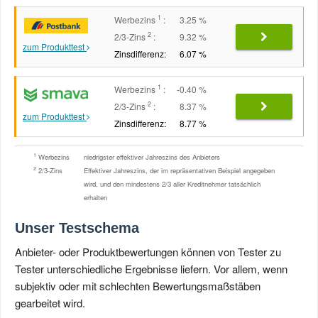
1
Werbezins
:
3.25 %
2
2/3-Zins
:
9.32 %
zum Produkttest
Zinsdifferenz:
6.07 %
1
Werbezins
:
-0.40 %
2
2/3-Zins
:
8.37 %
zum Produkttest
Zinsdifferenz:
8.77 %
1
Werbezins
niedrigster effektiver Jahreszins des Anbieters
2
2/3-Zins
Effektiver Jahreszins, der im repräsentativen Beispiel angegeben
wird, und den mindestens 2/3 aller Kreditnehmer tatsächlich
erhalten
Unser Testschema
Anbieter- oder Produktbewertungen können von Tester zu
Tester unterschiedliche Ergebnisse liefern. Vor allem, wenn
subjektiv oder mit schlechten Bewertungsmaßstäben
gearbeitet wird.