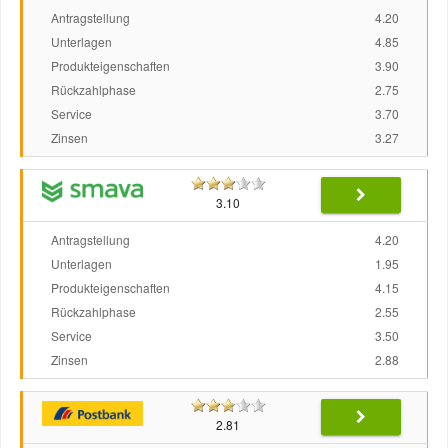
Antragstellung
4.20
Unterlagen
4.85
Produkteigenschaften
3.90
Rückzahlphase
2.75
Service
3.70
Zinsen
3.27
3.10
Antragstellung
4.20
Unterlagen
1.95
Produkteigenschaften
4.15
Rückzahlphase
2.55
Service
3.50
Zinsen
2.88
2.81