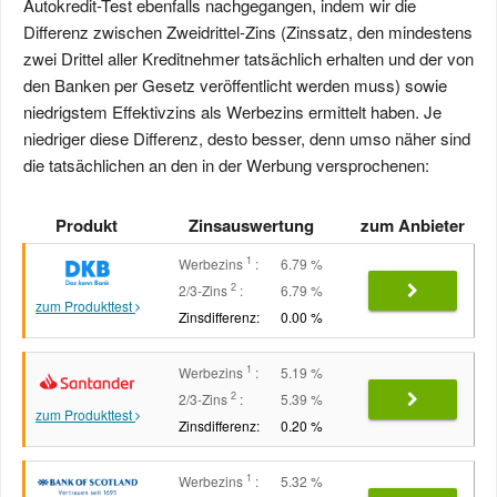
Autokredit-Test ebenfalls nachgegangen, indem wir die
Differenz zwischen Zweidrittel-Zins (Zinssatz, den mindestens
zwei Drittel aller Kreditnehmer tatsächlich erhalten und der von
den Banken per Gesetz veröffentlicht werden muss) sowie
niedrigstem Effektivzins als Werbezins ermittelt haben. Je
niedriger diese Differenz, desto besser, denn umso näher sind
die tatsächlichen an den in der Werbung versprochenen:
Produkt
Zinsauswertung
zum Anbieter
1
Werbezins
:
6.79 %
2
2/3-Zins
:
6.79 %
zum Produkttest
Zinsdifferenz:
0.00 %
1
Werbezins
:
5.19 %
2
2/3-Zins
:
5.39 %
zum Produkttest
Zinsdifferenz:
0.20 %
1
Werbezins
:
5.32 %