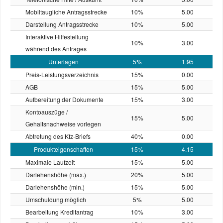
Mobiltaugliche Antragsstrecke
10%
5.00
Darstellung Antragsstrecke
10%
5.00
Interaktive Hilfestellung
10%
3.00
während des Antrages
Unterlagen
5%
1.95
Preis-Leistungs­verzeichnis
15%
0.00
AGB
15%
5.00
Aufbereitung der Dokumente
15%
3.00
Kontoauszüge /
15%
5.00
Gehaltsnachweise vorlegen
Abtretung des Kfz-Briefs
40%
0.00
Produkteigenschaften
15%
4.15
Maximale Laufzeit
15%
5.00
Darlehenshöhe (max.)
20%
5.00
Darlehenshöhe (min.)
15%
5.00
Umschuldung möglich
5%
5.00
Bearbeitung Kreditantrag
10%
3.00