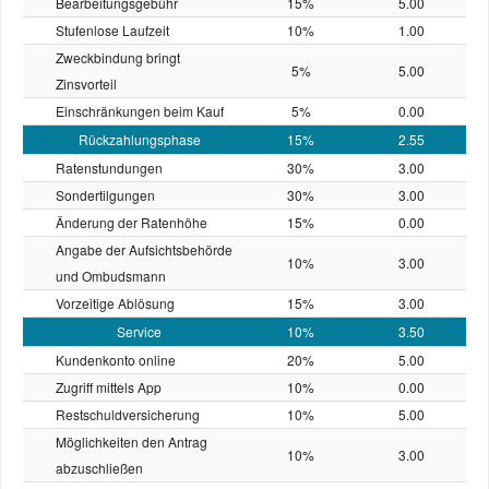
Bearbeitungsgebühr
15%
5.00
Stufenlose Laufzeit
10%
1.00
Zweckbindung bringt
5%
5.00
Zinsvorteil
Einschränkungen beim Kauf
5%
0.00
Rückzahlungsphase
15%
2.55
Ratenstundungen
30%
3.00
Sondertilgungen
30%
3.00
Änderung der Ratenhöhe
15%
0.00
Angabe der Aufsichtsbehörde
10%
3.00
und Ombudsmann
Vorzeitige Ablösung
15%
3.00
Service
10%
3.50
Kundenkonto online
20%
5.00
Zugriff mittels App
10%
0.00
Restschuld­versicherung
10%
5.00
Möglichkeiten den Antrag
10%
3.00
abzuschließen