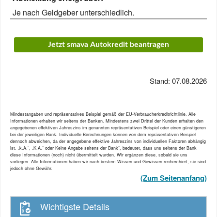
Je nach Geldgeber unterschiedlich.
Jetzt smava Autokredit beantragen
Stand: 07.08.2026
Mindestangaben und repräsentatives Beispiel gemäß der EU-Verbraucherkreditrichtlinie. Alle
Informationen erhalten wir seitens der Banken. Mindestens zwei Drittel der Kunden erhalten den
angegebenen effektiven Jahreszins im genannten repräsentativen Beispiel oder einen günstigeren
bei der jeweiligen Bank. Individuelle Berechnungen können von dem repräsentativen Beispiel
dennoch abweichen, da der angegebene effektive Jahreszins von individuellen Faktoren abhängig
ist. „k.A.“, „K.A.“ oder Keine Angabe seitens der Bank“, bedeutet, dass uns seitens der Bank
diese Informationen (noch) nicht übermittelt wurden. Wir ergänzen diese, sobald sie uns
vorliegen. Alle Informationen haben wir nach bestem Wissen und Gewissen recherchiert, sie sind
jedoch ohne Gewähr.
(Zum Seitenanfang)
Wichtigste Details