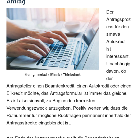
Antrag
Der
Antragsproz
ess für den
smava
Autokredit
ist
interessant.
Unabhängig
davon, ob
© anyaberkut / iStock / Thinkstock
der
Antragsteller einen Beamtenkredit, einen Autokredit oder einen
Eilkredit möchte, das Antragsformular ist immer das gleiche.
Es ist also sinnvoll, zu Beginn den korrekten
Verwendungszweck anzugeben. Positiv werten wir, dass die
Rufnummer für mögliche Rückfragen permanent innerhalb der
Antragsstrecke eingeblendet ist.
Am Ende der Antragsstrecke greift die Besonderheit von