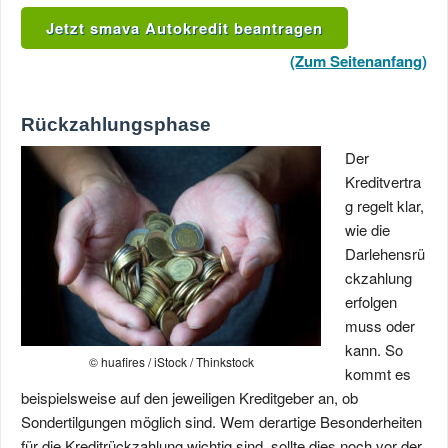
Jetzt smava Autokredit beantragen
(Zum Seitenanfang)
Rückzahlungsphase
Der
Kreditvertra
g regelt klar,
wie die
Darlehensrü
ckzahlung
erfolgen
muss oder
kann. So
© huafires / iStock / Thinkstock
kommt es
beispielsweise auf den jeweiligen Kreditgeber an, ob
Sondertilgungen möglich sind. Wem derartige Besonderheiten
für die Kreditrückzahlung wichtig sind, sollte dies noch vor der