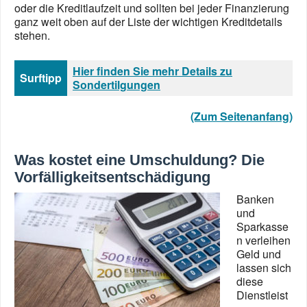
oder die Kreditlaufzeit und sollten bei jeder Finanzierung
ganz weit oben auf der Liste der wichtigen Kreditdetails
stehen.
Hier finden Sie mehr Details zu
Surftipp
Sondertilgungen
(Zum Seitenanfang)
Was kostet eine Umschuldung? Die
Vorfälligkeitsentschädigung
Banken
und
Sparkasse
n verleihen
Geld und
lassen sich
diese
Dienstleist