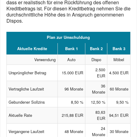
dass er realistisch für eine Rückführung des offenen
Kreditbetrags ist. Für diesen Kreditbetrag nehmen Sie die
durchschnittliche Höhe des in Anspruch genommenen
Dispos.
Plan zur Umschuldung
Aktuelle Kredite
Bank 1
Bank 2
Bank 3
Verwendung
Auto
Dispo
Möbel
2.500
Ursprünglicher Betrag
15.000 EUR
4.500 EUR
EUR
36
Vertragliche Laufzeit
96 Monate
60 Monate
Monate
Gebundener Sollzins
8,50 %
12,50 %
9,50 %
83,63
Aktuelle Rate
215,88 EUR
94,51 EUR
EUR
24
Vergangene Laufzeit
48 Monate
30 Monate
Monate