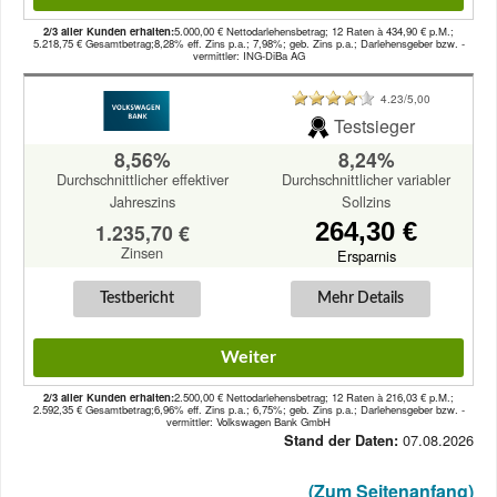
2/3 aller Kunden erhalten:
5.000,00 € Nettodarlehensbetrag; 12 Raten à 434,90 € p.M.;
5.218,75 € Gesamtbetrag;8,28% eff. Zins p.a.; 7,98%; geb. Zins p.a.; Darlehensgeber bzw. -
vermittler: ING-DiBa AG
4.23/5,00
Testsieger
8,56%
8,24%
Durchschnittlicher effektiver
Durchschnittlicher variabler
Jahreszins
Sollzins
264,30 €
1.235,70 €
Zinsen
Ersparnis
Testbericht
Mehr Details
Weiter
2/3 aller Kunden erhalten:
2.500,00 € Nettodarlehensbetrag; 12 Raten à 216,03 € p.M.;
2.592,35 € Gesamtbetrag;6,96% eff. Zins p.a.; 6,75%; geb. Zins p.a.; Darlehensgeber bzw. -
vermittler: Volkswagen Bank GmbH
07.08.2026
Stand der Daten:
(Zum Seitenanfang)