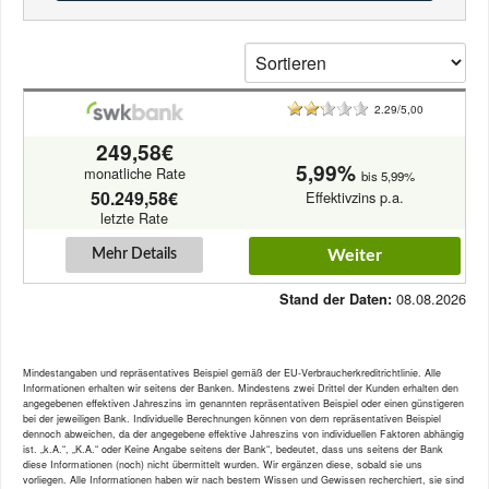
2.29/5,00
249,58€
5,99%
monatliche Rate
bis 5,99%
50.249,58€
Effektivzins p.a.
letzte Rate
Mehr Details
Weiter
08.08.2026
Stand der Daten:
Mindestangaben und repräsentatives Beispiel gemäß der EU-Verbraucherkreditrichtlinie. Alle
Informationen erhalten wir seitens der Banken. Mindestens zwei Drittel der Kunden erhalten den
angegebenen effektiven Jahreszins im genannten repräsentativen Beispiel oder einen günstigeren
bei der jeweiligen Bank. Individuelle Berechnungen können von dem repräsentativen Beispiel
dennoch abweichen, da der angegebene effektive Jahreszins von individuellen Faktoren abhängig
ist. „k.A.“, „K.A.“ oder Keine Angabe seitens der Bank“, bedeutet, dass uns seitens der Bank
diese Informationen (noch) nicht übermittelt wurden. Wir ergänzen diese, sobald sie uns
vorliegen. Alle Informationen haben wir nach bestem Wissen und Gewissen recherchiert, sie sind