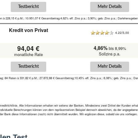
Testbericht
Mehr Details
en à 228,15 € p.M.; 10.951,07 € Gesamtbetrag;4,62% eff. Zins p.a.; 3,90%; geb. Zins p.a.; Darlehensge
Kredit von Privat
4.22/5,00
94,04 €
4,86%
bis 8,99%
Sollzins p.a.
monatliche Rate
Testbericht
Mehr Details
rag; 84 Raten à 331,82 € p.M.; 27.872,88 € Gesamtbetrag;10,45% eff. Zins p.a.; 8,08%; geb. Zins p.a.; 
ditrichtlinie. Alle Informationen erhalten wir seitens der Banken. Mindestens zwei Drittel der Kunden erh
 Individuelle Berechnungen können von dem repräsentativen Beispiel dennoch abweichen, da der angegebene ef
der Bank diese Informationen (noch) nicht übermittelt wurden. Wir ergänzen diese, sobald sie uns vorlieg
len Test