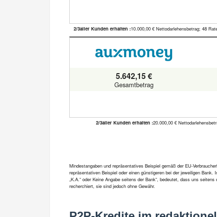
2/3aller Kunden erhalten :
10.000,00 € Nettodarlehensbetrag; 48 Rat
5.642,15 €
Gesamtbetrag
2/3aller Kunden erhalten :
20.000,00 € Nettodarlehensbet
Mindestangaben und repräsentatives Beispiel gemäß der EU-Verbraucherkre
repräsentativen Beispiel oder einen günstigeren bei der jeweiligen Bank.
„K.A.“ oder Keine Angabe seitens der Bank“, bedeutet, dass uns seitens 
recherchiert, sie sind jedoch ohne Gewähr.
P2P-Kredite im redaktionel