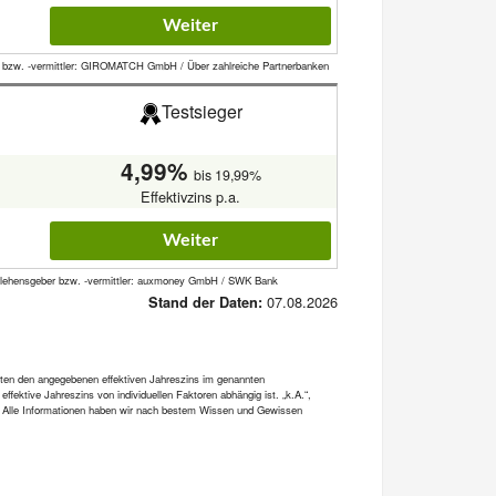
Weiter
ber bzw. -vermittler: GIROMATCH GmbH / Über zahlreiche Partnerbanken
Testsieger
4,99%
bis 19,99%
Effektivzins p.a.
Weiter
Darlehensgeber bzw. -vermittler: auxmoney GmbH / SWK Bank
07.08.2026
Stand der Daten:
alten den angegebenen effektiven Jahreszins im genannten
fektive Jahreszins von individuellen Faktoren abhängig ist. „k.A.“,
en. Alle Informationen haben wir nach bestem Wissen und Gewissen