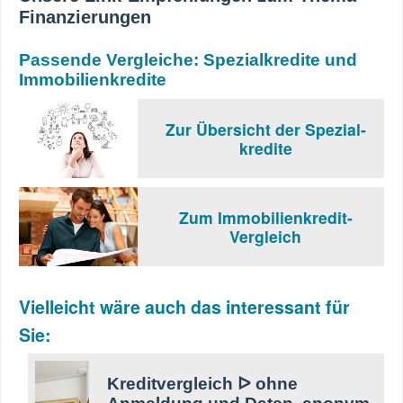
Finanzierungen
Passende Vergleiche: Spezialkredite und
Immobilienkredite
Zur Übersicht der Spezial-
­­kredite
Zum Immobilienkredit-
Vergleich
Vielleicht wäre auch das interessant für
Sie:
Kreditvergleich ᐅ ohne