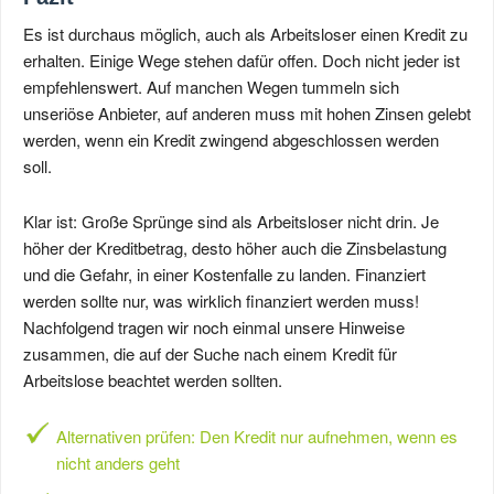
Es ist durchaus möglich, auch als Arbeitsloser einen Kredit zu
erhalten. Einige Wege stehen dafür offen. Doch nicht jeder ist
empfehlenswert. Auf manchen Wegen tummeln sich
unseriöse Anbieter, auf anderen muss mit hohen Zinsen gelebt
werden, wenn ein Kredit zwingend abgeschlossen werden
soll.
Klar ist: Große Sprünge sind als Arbeitsloser nicht drin. Je
höher der Kreditbetrag, desto höher auch die Zinsbelastung
und die Gefahr, in einer Kostenfalle zu landen. Finanziert
werden sollte nur, was wirklich finanziert werden muss!
Nachfolgend tragen wir noch einmal unsere Hinweise
zusammen, die auf der Suche nach einem Kredit für
Arbeitslose beachtet werden sollten.
Alternativen prüfen: Den Kredit nur aufnehmen, wenn es
nicht anders geht