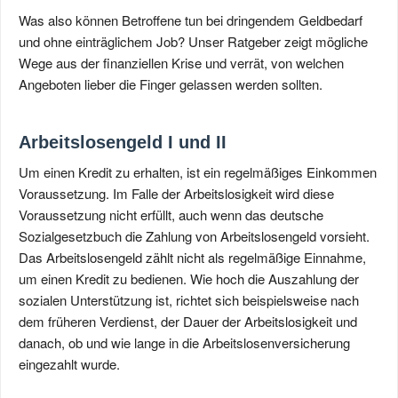
Was also können Betroffene tun bei dringendem Geldbedarf
und ohne einträglichem Job? Unser Ratgeber zeigt mögliche
Wege aus der finanziellen Krise und verrät, von welchen
Angeboten lieber die Finger gelassen werden sollten.
Arbeitslosengeld I und II
Um einen Kredit zu erhalten, ist ein regelmäßiges Einkommen
Voraussetzung. Im Falle der Arbeitslosigkeit wird diese
Voraussetzung nicht erfüllt, auch wenn das deutsche
Sozialgesetzbuch die Zahlung von Arbeitslosengeld vorsieht.
Das Arbeitslosengeld zählt nicht als regelmäßige Einnahme,
um einen Kredit zu bedienen. Wie hoch die Auszahlung der
sozialen Unterstützung ist, richtet sich beispielsweise nach
dem früheren Verdienst, der Dauer der Arbeitslosigkeit und
danach, ob und wie lange in die Arbeitslosenversicherung
eingezahlt wurde.