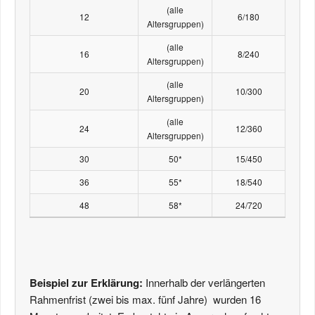
(alle
12
6/180
Altersgruppen)
(alle
16
8/240
Altersgruppen)
(alle
20
10/300
Altersgruppen)
(alle
24
12/360
Altersgruppen)
30
50*
15/450
36
55*
18/540
48
58*
24/720
Beispiel zur Erklärung:
Innerhalb der verlängerten
Rahmenfrist (zwei bis max. fünf Jahre) wurden 16