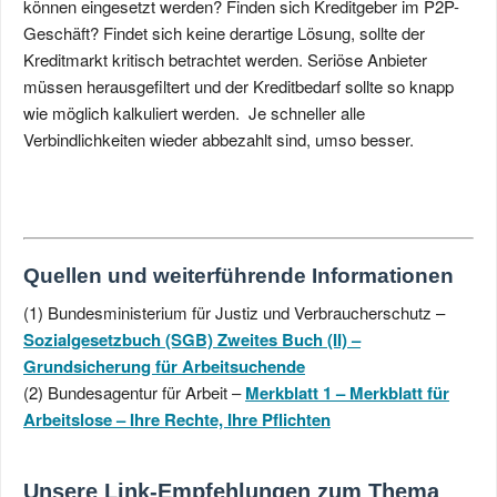
können eingesetzt werden? Finden sich Kreditgeber im P2P-
Geschäft? Findet sich keine derartige Lösung, sollte der
Kreditmarkt kritisch betrachtet werden. Seriöse Anbieter
müssen herausgefiltert und der Kreditbedarf sollte so knapp
wie möglich kalkuliert werden. Je schneller alle
Verbindlichkeiten wieder abbezahlt sind, umso besser.
Quellen und weiterführende Informationen
(1) Bundesministerium für Justiz und Verbraucherschutz –
Sozialgesetzbuch (SGB) Zweites Buch (II) –
Grundsicherung für Arbeitsuchende
(2) Bundesagentur für Arbeit –
Merkblatt 1 – Merkblatt für
Arbeitslose – Ihre Rechte, Ihre Pflichten
Unsere Link-Empfehlungen zum Thema