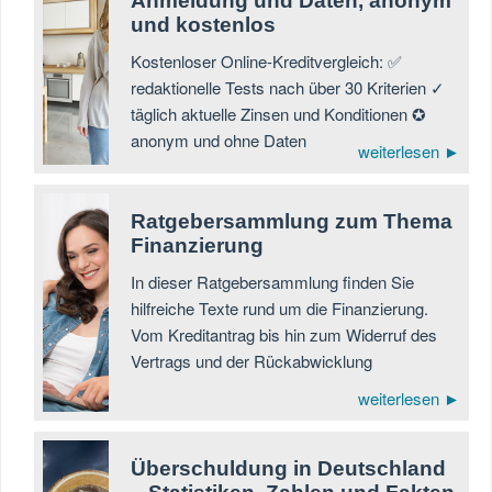
Anmeldung und Daten, anonym
und kostenlos
Kostenloser Online-Kreditvergleich: ✅
redaktionelle Tests nach über 30 Kriterien ✓
täglich aktuelle Zinsen und Konditionen ✪
anonym und ohne Daten
weiterlesen ►
Ratgebersammlung zum Thema
Finanzierung
In dieser Ratgebersammlung finden Sie
hilfreiche Texte rund um die Finanzierung.
Vom Kreditantrag bis hin zum Widerruf des
Vertrags und der Rückabwicklung
weiterlesen ►
Überschuldung in Deutschland