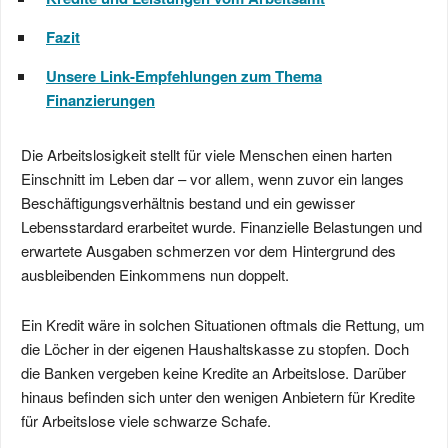
Fazit
Unsere Link-Empfehlungen zum Thema
Finanzierungen
Die Arbeitslosigkeit stellt für viele Menschen einen harten
Einschnitt im Leben dar – vor allem, wenn zuvor ein langes
Beschäftigungsverhältnis bestand und ein gewisser
Lebensstardard erarbeitet wurde. Finanzielle Belastungen und
erwartete Ausgaben schmerzen vor dem Hintergrund des
ausbleibenden Einkommens nun doppelt.
Ein Kredit wäre in solchen Situationen oftmals die Rettung, um
die Löcher in der eigenen Haushaltskasse zu stopfen. Doch
die Banken vergeben keine Kredite an Arbeitslose. Darüber
hinaus befinden sich unter den wenigen Anbietern für Kredite
für Arbeitslose viele schwarze Schafe.