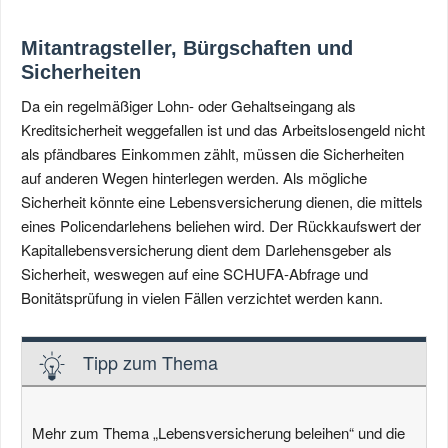
Mitantragsteller, Bürgschaften und
Sicherheiten
Da ein regelmäßiger Lohn- oder Gehaltseingang als
Kreditsicherheit weggefallen ist und das Arbeitslosengeld nicht
als pfändbares Einkommen zählt, müssen die Sicherheiten
auf anderen Wegen hinterlegen werden. Als mögliche
Sicherheit könnte eine Lebensversicherung dienen, die mittels
eines Policendarlehens beliehen wird. Der Rückkaufswert der
Kapitallebensversicherung dient dem Darlehensgeber als
Sicherheit, weswegen auf eine SCHUFA-Abfrage und
Bonitätsprüfung in vielen Fällen verzichtet werden kann.
Tipp zum Thema
Mehr zum Thema „Lebensversicherung beleihen“ und die