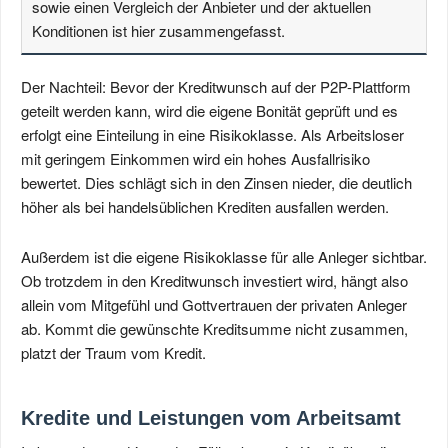
sowie einen Vergleich der Anbieter und der aktuellen
Konditionen ist hier zusammengefasst.
Der Nachteil: Bevor der Kreditwunsch auf der P2P-Plattform
geteilt werden kann, wird die eigene Bonität geprüft und es
erfolgt eine Einteilung in eine Risikoklasse. Als Arbeitsloser
mit geringem Einkommen wird ein hohes Ausfallrisiko
bewertet. Dies schlägt sich in den Zinsen nieder, die deutlich
höher als bei handelsüblichen Krediten ausfallen werden.
Außerdem ist die eigene Risikoklasse für alle Anleger sichtbar.
Ob trotzdem in den Kreditwunsch investiert wird, hängt also
allein vom Mitgefühl und Gottvertrauen der privaten Anleger
ab. Kommt die gewünschte Kreditsumme nicht zusammen,
platzt der Traum vom Kredit.
Kredite und Leistungen vom Arbeitsamt