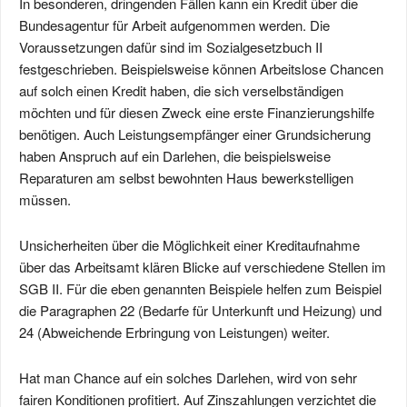
In besonderen, dringenden Fällen kann ein Kredit über die
Bundesagentur für Arbeit aufgenommen werden. Die
Voraussetzungen dafür sind im Sozialgesetzbuch II
festgeschrieben. Beispielsweise können Arbeitslose Chancen
auf solch einen Kredit haben, die sich verselbständigen
möchten und für diesen Zweck eine erste Finanzierungshilfe
benötigen. Auch Leistungsempfänger einer Grundsicherung
haben Anspruch auf ein Darlehen, die beispielsweise
Reparaturen am selbst bewohnten Haus bewerkstelligen
müssen.
Unsicherheiten über die Möglichkeit einer Kreditaufnahme
über das Arbeitsamt klären Blicke auf verschiedene Stellen im
SGB II. Für die eben genannten Beispiele helfen zum Beispiel
die Paragraphen 22 (Bedarfe für Unterkunft und Heizung) und
24 (Abweichende Erbringung von Leistungen) weiter.
Hat man Chance auf ein solches Darlehen, wird von sehr
fairen Konditionen profitiert. Auf Zinszahlungen verzichtet die