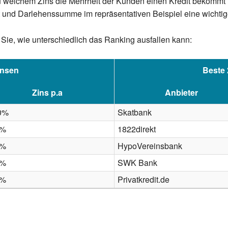
zu welchem Zins die Mehrheit der Kunden einen Kredit bekommt (
 und Darlehenssumme im repräsentativen Beispiel eine wichtige
Sie, wie unterschiedlich das Ranking ausfallen kann:
insen
Beste 
Zins p.a
Anbieter
40%
Skatbank
0%
1822direkt
0%
HypoVereinsbank
9%
SWK Bank
9%
Privatkredit.de