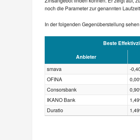
Zinsangebot finden können. Er zeigt auf, 
noch die Parameter zur genannten Laufzeit
In der folgenden Gegenüberstellung sehen 
Beste Effektivz
Anbieter
smava
-0,
OFINA
0,0
Consorsbank
0,9
IKANO Bank
1,4
Duratio
1,4