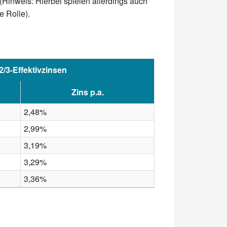
Hinweis: Hierbei spielen allerdings auch
 Rolle).
2/3-Effektivzinsen
Zins p.a.
2,48%
2,99%
3,19%
3,29%
3,36%