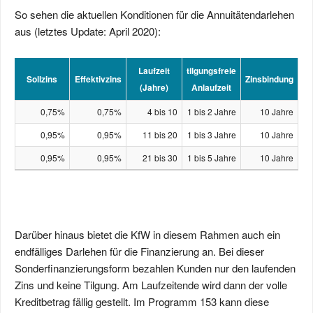
So sehen die aktuellen Konditionen für die Annuitätendarlehen
aus (letztes Update: April 2020):
Laufzeit
tilgungsfreie
Sollzins
Effektivzins
Zinsbindung
(Jahre)
Anlaufzeit
0,75%
0,75%
4 bis 10
1 bis 2 Jahre
10 Jahre
0,95%
0,95%
11 bis 20
1 bis 3 Jahre
10 Jahre
0,95%
0,95%
21 bis 30
1 bis 5 Jahre
10 Jahre
Darüber hinaus bietet die KfW in diesem Rahmen auch ein
endfälliges Darlehen für die Finanzierung an. Bei dieser
Sonderfinanzierungsform bezahlen Kunden nur den laufenden
Zins und keine Tilgung. Am Laufzeitende wird dann der volle
Kreditbetrag fällig gestellt. Im Programm 153 kann diese