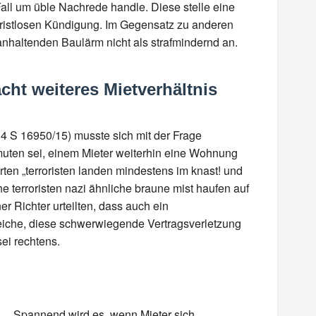
Fall um üble Nachrede handle. Diese stelle eine
 fristlosen Kündigung. Im Gegensatz zu anderen
nhaltenden Baulärm nicht als strafmindernd an.
cht weiteres Mietverhältnis
 S 16950/15) musste sich mit der Frage
muten sei, einem Mieter weiterhin eine Wohnung
ten „terroristen landen mindestens im knast! und
he terroristen nazi ähnliche braune mist haufen auf
er Richter urteilten, dass auch ein
reiche, diese schwerwiegende Vertragsverletzung
ei rechtens.
Spannend wird es, wenn Mieter sich