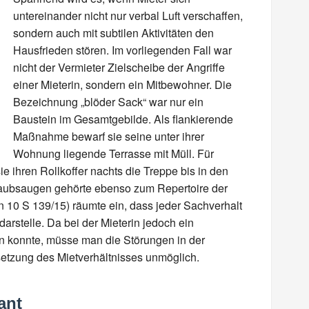
untereinander nicht nur verbal Luft verschaffen,
sondern auch mit subtilen Aktivitäten den
Hausfrieden stören. Im vorliegenden Fall war
nicht der Vermieter Zielscheibe der Angriffe
einer Mieterin, sondern ein Mitbewohner. Die
Bezeichnung „blöder Sack“ war nur ein
Baustein im Gesamtgebilde. Als flankierende
Maßnahme bewarf sie seine unter ihrer
Wohnung liegende Terrasse mit Müll. Für
e ihren Rollkoffer nachts die Treppe bis in den
Staubsaugen gehörte ebenso zum Repertoire der
 10 S 139/15) räumte ein, dass jeder Sachverhalt
rstelle. Da bei der Mieterin jedoch ein
n konnte, müsse man die Störungen in der
etzung des Mietverhältnisses unmöglich.
ant