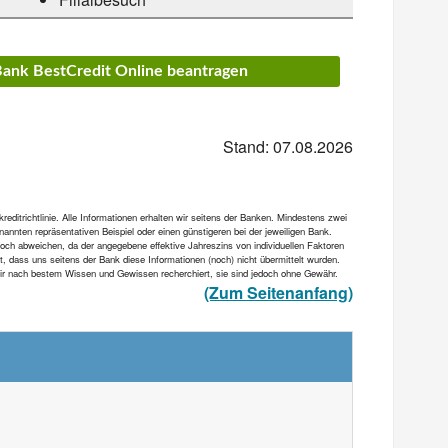
Bank BestCredit Online beantragen
Stand: 07.08.2026
ditrichtlinie. Alle Informationen erhalten wir seitens der Banken. Mindestens zwei
annten repräsentativen Beispiel oder einen günstigeren bei der jeweiligen Bank.
och abweichen, da der angegebene effektive Jahreszins von individuellen Faktoren
et, dass uns seitens der Bank diese Informationen (noch) nicht übermittelt wurden.
 wir nach bestem Wissen und Gewissen recherchiert, sie sind jedoch ohne Gewähr.
(Zum Seitenanfang)