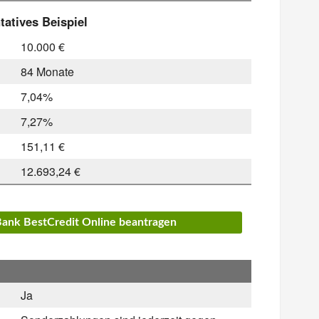
atives Beispiel
10.000 €
84 Monate
7,04%
7,27%
151,11 €
12.693,24 €
Bank BestCredit Online beantragen
Ja