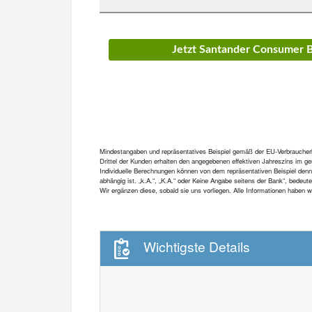
Jetzt Santander Consumer 
Mindestangaben und repräsentatives Beispiel gemäß der EU-Verbraucherkre
Drittel der Kunden erhalten den angegebenen effektiven Jahreszins im gen
Individuelle Berechnungen können von dem repräsentativen Beispiel denn
abhängig ist. „k.A.“, „K.A.“ oder Keine Angabe seitens der Bank“, bedeut
Wir ergänzen diese, sobald sie uns vorliegen. Alle Informationen haben
Wichtigste Details