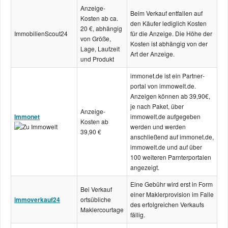
Anzeige-
Beim Verkauf entfallen auf
Kosten ab ca.
den Käufer lediglich Kosten
20 €, abhängig
Immobilien
Scout24
für die Anzeige. Die Höhe der
von Größe,
Kosten ist abhängig von der
Lage, Laufzeit
Art der Anzeige.
und Produkt
immonet.de ist ein Partner­
portal von immowelt.de.
Anzeigen können ab 39,90€,
je nach Paket, über
Anzeige-
Immonet
immowelt.de aufgegeben
Kosten ab
werden und werden
39,90 €
anschließend auf immonet.de,
immowelt.de und auf über
100 weiteren Parnter­portalen
angezeigt.
Eine Gebühr wird erst in Form
Bei Verkauf
einer Makler­provision im Falle
immoverkauf24
ortsübliche
des erfolgreichen Verkaufs
Maklercourtage
fällig.