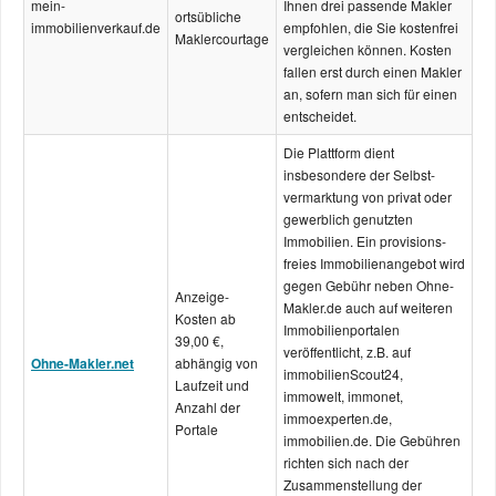
mein-
Ihnen drei passende Makler
ortsübliche
immobilienverkauf.de
empfohlen, die Sie kostenfrei
Maklercourtage
vergleichen können. Kosten
fallen erst durch einen Makler
an, sofern man sich für einen
entscheidet.
Die Plattform dient
insbesondere der Selbst­
vermarktung von privat oder
gewerblich genutzten
Immobilien. Ein provisions­
freies Immobilien­angebot wird
gegen Gebühr neben Ohne-
Anzeige-
Makler.de auch auf weiteren
Kosten ab
Immobilien­portalen
39,00 €,
veröffentlicht, z.B. auf
Ohne-Makler.net
abhängig von
immobilien
Scout24,
Laufzeit und
immowelt, immonet,
Anzahl der
immoexperten.de,
Portale
immobilien.de. Die Gebühren
richten sich nach der
Zusammen­stellung der