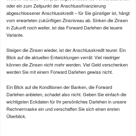
oder ein zum Zeitpunkt der Anschlussfinanzierung
abgeschlossener Anschlusskredit – für Sie günstiger ist, hängt
vom erwarteten zukünftigen Zinsniveau ab. Sinken die Zinsen
Wird das Geld für eine Anschluss- oder Erstfinanzierung
in Zukunft noch weiter, ist das Forward Darlehen die teuere
benötigt?
Variante.
Anschlussfinanzierung
Erstfinanzierung
Steigen die Zinsen wieder, ist der Anschlusskredit teurer. Ein
Rechne ich bis dahin mit steigenden oder fallenden
Blick auf die aktuellen Entwicklungen verrät: Viel niedriger
Zinsen?
können die Zinsen nicht mehr werden. Viel Geld verschenken
steigende Zinsen
werden Sie mit einem Forward Darlehen gewiss nicht.
fallende Zinsen
Ein Blick auf die Konditionen der Banken, die Forward
Wenn Sie mit steigenden Zinsen rechnen, um wieviele
Darlehen anbieten, schadet also nicht. Geben Sie einfach die
Prozentpunkte steigen sie Ihrer Meinung nach?
wichtigsten Eckdaten für Ihr persönliches Darlehen in unsere
Rechnermaske ein und verschaffen Sie sich einen ersten
Überblick.
Wie hoch ist der Zinsaufschlag in Prozentpunkten des
Forward-Darlehens gegenüber einem "normalen"
Darlehen?