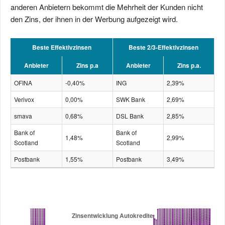
anderen Anbietern bekommt die Mehrheit der Kunden nicht
den Zins, der ihnen in der Werbung aufgezeigt wird.
Beste Effektivzinsen
Beste 2/3-Effektivzinsen
Anbieter
Zins p.a
Anbieter
Zins p.a.
OFINA
-0,40%
ING
2,39%
Verivox
0,00%
SWK Bank
2,69%
smava
0,68%
DSL Bank
2,85%
Bank of
Bank of
1,48%
2,99%
Scotland
Scotland
Postbank
1,55%
Postbank
3,49%