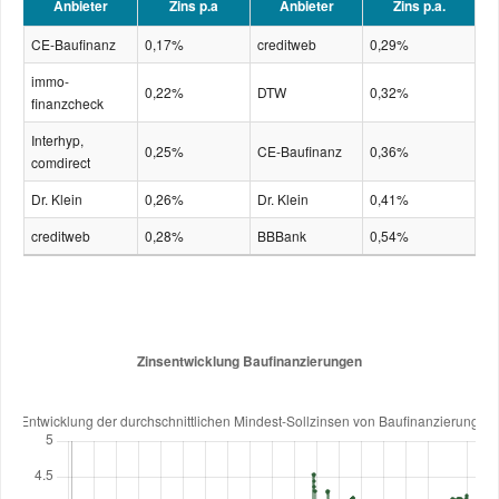
Anbieter
Zins p.a
Anbieter
Zins p.a.
CE-Baufinanz
0,17%
creditweb
0,29%
immo-
0,22%
DTW
0,32%
finanzcheck
Interhyp,
0,25%
CE-Baufinanz
0,36%
comdirect
Dr. Klein
0,26%
Dr. Klein
0,41%
creditweb
0,28%
BBBank
0,54%