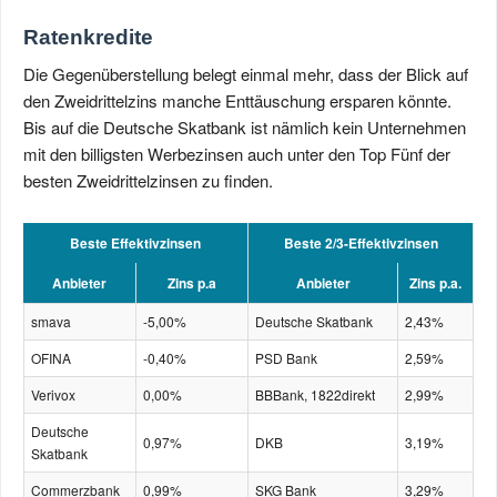
Ratenkredite
Die Gegenüberstellung belegt einmal mehr, dass der Blick auf
den Zweidrittelzins manche Enttäuschung ersparen könnte.
Bis auf die Deutsche Skatbank ist nämlich kein Unternehmen
mit den billigsten Werbezinsen auch unter den Top Fünf der
besten Zweidrittelzinsen zu finden.
Beste Effektivzinsen
Beste 2/3-Effektivzinsen
Anbieter
Zins p.a
Anbieter
Zins p.a.
smava
-5,00%
Deutsche Skatbank
2,43%
OFINA
-0,40%
PSD Bank
2,59%
Verivox
0,00%
BBBank, 1822direkt
2,99%
Deutsche
0,97%
DKB
3,19%
Skatbank
Commerzbank
0,99%
SKG Bank
3,29%