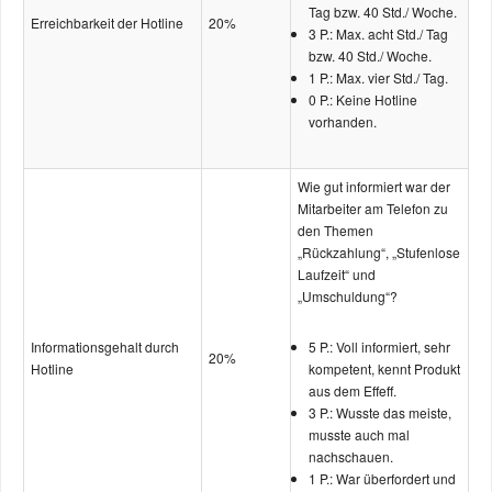
Tag bzw. 40 Std./ Woche.
Erreich­barkeit der Hotline
20%
3 P.: Max. acht Std./ Tag
bzw. 40 Std./ Woche.
1 P.: Max. vier Std./ Tag.
0 P.: Keine Hotline
vorhanden.
Wie gut informiert war der
Mitarbeiter am Telefon zu
den Themen
„Rückzahlung“, „Stufenlose
Laufzeit“ und
„Umschuldung“?
Informations­gehalt durch
5 P.: Voll informiert, sehr
20%
Hotline
kompetent, kennt Produkt
aus dem Effeff.
3 P.: Wusste das meiste,
musste auch mal
nachschauen.
1 P.: War überfordert und