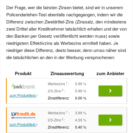
Der Frage, wer die fairsten Zinsen bietet, sind wir in unserem
Policendarlehen-Test ebenfalls nachgegangen, indem wir die
Differenz zwischen Zweidrittel-Zins (Zinssatz, den mindestens
zwei Drittel aller Kreditnehmer tatsächlich erhalten und der von
den Banken per Gesetz veröffentlicht werden muss) sowie
niedrigstem Effektivzins als Werbezins ermittelt haben. Je
niedriger diese Differenz, desto besser, denn umso näher sind
die tatsächlichen an den in der Werbung versprochenen:
Produkt
Zinsauswertung
zum Anbieter
1
Werbezins
:
5.99 %
2
2/3-Zins
:
5.99 %
zum Produkttest
Zinsdifferenz:
0.00 %
1
Werbezins
:
3.99 %
2
2/3-Zins
:
4.39 %
zum Produkttest
Zinsdifferenz:
0.40 %