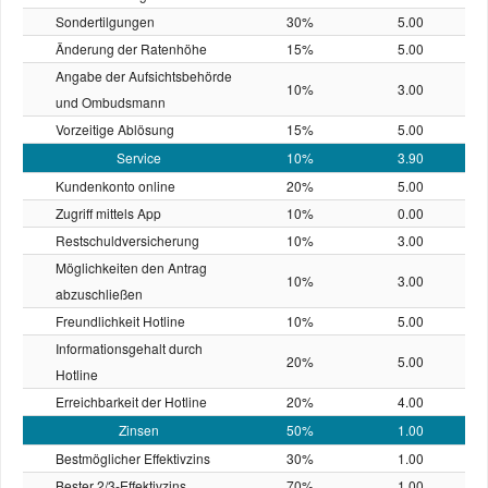
Sondertilgungen
30%
5.00
Änderung der Ratenhöhe
15%
5.00
Angabe der Aufsichtsbehörde
10%
3.00
und Ombudsmann
Vorzeitige Ablösung
15%
5.00
Service
10%
3.90
Kundenkonto online
20%
5.00
Zugriff mittels App
10%
0.00
Restschuld­versicherung
10%
3.00
Möglichkeiten den Antrag
10%
3.00
abzuschließen
Freundlichkeit Hotline
10%
5.00
Informationsgehalt durch
20%
5.00
Hotline
Erreichbarkeit der Hotline
20%
4.00
Zinsen
50%
1.00
Bestmöglicher Effektivzins
30%
1.00
Bester 2/3-Effektivzins
70%
1.00