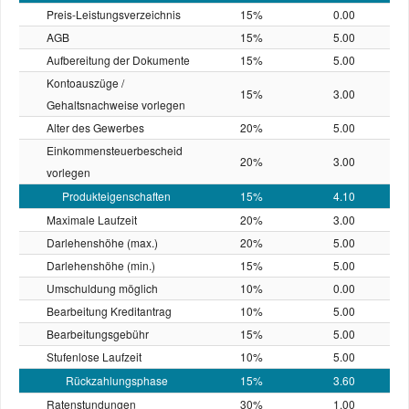
Preis-Leistungs­verzeichnis
15%
0.00
AGB
15%
5.00
Aufbereitung der Dokumente
15%
5.00
Kontoauszüge /
15%
3.00
Gehaltsnachweise vorlegen
Alter des Gewerbes
20%
5.00
Einkommensteuerbescheid
20%
3.00
vorlegen
Produkteigenschaften
15%
4.10
Maximale Laufzeit
20%
3.00
Darlehenshöhe (max.)
20%
5.00
Darlehenshöhe (min.)
15%
5.00
Umschuldung möglich
10%
0.00
Bearbeitung Kreditantrag
10%
5.00
Bearbeitungsgebühr
15%
5.00
Stufenlose Laufzeit
10%
5.00
Rückzahlungsphase
15%
3.60
Ratenstundungen
30%
1.00