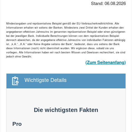
Stand: 06.08.2026
Mindestangaben und repräsentatives Beispiel gemäß der EU-Verbraucherkreditrichtlinie. Alle
Informationen erhalten wir seitens der Banken. Mindestens zwei Drittel der Kunden erhalten den
angegebenen effektiven Jahreszins im genannten repräsentativen Beispiel oder einen günstigeren
bei der jeweiligen Bank. Individuelle Berechnungen können von dem repräsentativen Beispiel
dennoch abweichen, da der angegebene effektive Jahreszins von individuellen Faktoren abhängig
ist. „k.A.“, „K.A.“ oder Keine Angabe seitens der Bank“, bedeutet, dass uns seitens der Bank
diese Informationen (noch) nicht übermittelt wurden. Wir ergänzen diese, sobald sie uns
vorliegen. Alle Informationen haben wir nach bestem Wissen und Gewissen recherchiert, sie sind
jedoch ohne Gewähr.
(Zum Seitenanfang)
Wichtigste Details
Die wichtigsten Fakten
Pro