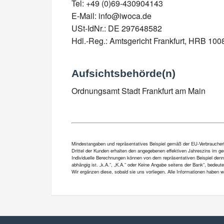
Tel: +49 (0)69-430904143
E-Mail: info@iwoca.de
USt-IdNr.: DE 297648582
Hdl.-Reg.: Amtsgericht Frankfurt, HRB 100
Aufsichtsbehörde(n)
Ordnungsamt Stadt Frankfurt am Main
Mindestangaben und repräsentatives Beispiel gemäß der EU-Verbraucherkre
Drittel der Kunden erhalten den angegebenen effektiven Jahreszins im gen
Individuelle Berechnungen können von dem repräsentativen Beispiel denn
abhängig ist. „k.A.“, „K.A.“ oder Keine Angabe seitens der Bank“, bedeut
Wir ergänzen diese, sobald sie uns vorliegen. Alle Informationen haben