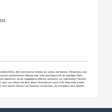
833
ditrichtlinie. Alle Informationen erhalten wir seitens der Banken. Mindestens zwei
annten repräsentativen Beispiel oder einen günstigeren bei der jeweiligen Bank.
och abweichen, da der angegebene effektive Jahreszins von individuellen Faktoren
et, dass uns seitens der Bank diese Informationen (noch) nicht übermittelt wurden.
 wir nach bestem Wissen und Gewissen recherchiert, sie sind jedoch ohne Gewähr.