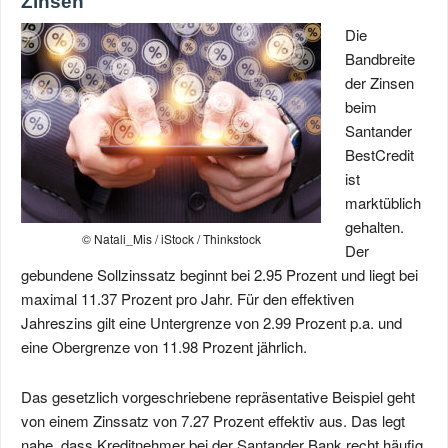
Zinsen
Die
Bandbreite
der Zinsen
beim
Santander
BestCredit
ist
marktüblich
gehalten.
© Natali_Mis / iStock / Thinkstock
Der
gebundene Sollzinssatz beginnt bei 2.95 Prozent und liegt bei
maximal 11.37 Prozent pro Jahr. Für den effektiven
Jahreszins gilt eine Untergrenze von 2.99 Prozent p.a. und
eine Obergrenze von 11.98 Prozent jährlich.
Das gesetzlich vorgeschriebene repräsentative Beispiel geht
von einem Zinssatz von 7.27 Prozent effektiv aus. Das legt
nahe, dass Kreditnehmer bei der Santander Bank recht häufig