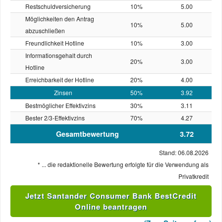
Restschuld­versicherung
10%
5.00
Möglichkeiten den Antrag
10%
5.00
abzuschließen
Freundlichkeit Hotline
10%
3.00
Informationsgehalt durch
20%
3.00
Hotline
Erreichbarkeit der Hotline
20%
4.00
Zinsen
50%
3.92
Bestmöglicher Effektivzins
30%
3.11
Bester 2/3-Effektivzins
70%
4.27
Gesamtbewertung
3.72
Stand: 06.08.2026
* ... die redaktionelle Bewertung erfolgte für die Verwendung als
Privatkredit
Jetzt Santander Consumer Bank BestCredit
Online beantragen