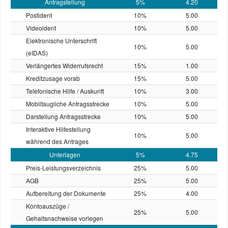
Antragstellung
5%
4.20
Postident
10%
5.00
Videoident
10%
5.00
Elektronische Unterschrift
10%
5.00
(eIDAS)
Verlängertes Widerrufsrecht
15%
1.00
Kreditzusage vorab
15%
5.00
Telefonische Hilfe / Auskunft
10%
3.00
Mobiltaugliche Antragsstrecke
10%
5.00
Darstellung Antragsstrecke
10%
5.00
Interaktive Hilfestellung
10%
5.00
während des Antrages
Unterlagen
5%
4.75
Preis-Leistungs­verzeichnis
25%
5.00
AGB
25%
5.00
Aufbereitung der Dokumente
25%
4.00
Kontoauszüge /
25%
5.00
Gehaltsnachweise vorlegen