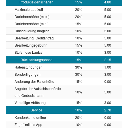
Produkteigenschaften
15%
4.80
Maximale Laufzeit
20%
5.00
Darlehenshöhe (max.)
20%
5.00
Darlehenshöhe (min.)
15%
5.00
Umschuldung möglich
10%
5.00
Bearbeitung Kreditantrag
10%
5.00
Bearbeitungsgebühr
15%
5.00
Stufenlose Laufzeit
10%
3.00
Rückzahlungsphase
15%
2.15
Ratenstundungen
30%
1.00
Sondertilgungen
30%
3.00
Änderung der Ratenhöhe
15%
0.00
Angabe der Aufsichtsbehörde
10%
5.00
und Ombudsmann
Vorzeitige Ablösung
15%
3.00
Service
10%
2.70
Kundenkonto online
20%
0.00
Zugriff mittels App
10%
0.00