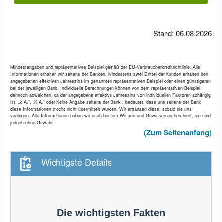
Stand: 06.08.2026
Mindestangaben und repräsentatives Beispiel gemäß der EU-Verbraucherkreditrichtlinie. Alle
Informationen erhalten wir seitens der Banken. Mindestens zwei Drittel der Kunden erhalten den
angegebenen effektiven Jahreszins im genannten repräsentativen Beispiel oder einen günstigeren
bei der jeweiligen Bank. Individuelle Berechnungen können von dem repräsentativen Beispiel
dennoch abweichen, da der angegebene effektive Jahreszins von individuellen Faktoren abhängig
ist. „k.A.“, „K.A.“ oder Keine Angabe seitens der Bank“, bedeutet, dass uns seitens der Bank
diese Informationen (noch) nicht übermittelt wurden. Wir ergänzen diese, sobald sie uns
vorliegen. Alle Informationen haben wir nach bestem Wissen und Gewissen recherchiert, sie sind
jedoch ohne Gewähr.
(Zum Seitenanfang)
Wichtigste Details
Die wichtigsten Fakten