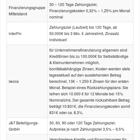
30 – 120 Tage Zahlungsziel,
Finanzierungsgruppe
Finanzierungskosten 0,32% – 1,25% pro Monat
Mittelstand
nominal
Zahlungsziel (Laufzeit) bis 120 Tage, ab
interFin
50.000€ bis 3 Mio. € Jahreslimit, Zinssatz
individuell
für Unternehmensfinanzierung allgemein sind
Kreditlinien bis zu 100.000€ für Selbstständige
& Kleinunternehmen möglich,
bonitätsabhängige Zinsen, Kosten werden stets
tagesaktuell auf den ausstehenden Betrag
iwoca
berechnet, 13€ – 1.250 € Zinsen für den ersten
Monat. Beispiel eines Rückzahlungsplans: Sie
leihen sich 10.000 € für 12 Monate bei 15%
Nominalzins. Der gesamte rückzahlbare Betrag
beträgt 10.831€, die Finanzierungskosten somit
831€ oder ca. 8,3%.
J&T Beteiligungs-
30, 60, 90 oder 120 Tage Zahlungsziel;
GmbH
Aufpreise je nach Zahlungsziel 3,5% – 9,5%
Verschiedene Kredite und Finanzierungen für