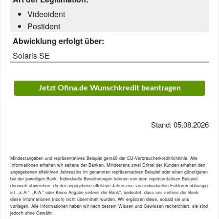
Videoident
Postident
Abwicklung erfolgt über:
Solaris SE
Jetzt Ofina.de Wunschkredit beantragen
Stand: 05.08.2026
Mindestangaben und repräsentatives Beispiel gemäß der EU-Verbraucherkreditrichtlinie. Alle
Informationen erhalten wir seitens der Banken. Mindestens zwei Drittel der Kunden erhalten den
angegebenen effektiven Jahreszins im genannten repräsentativen Beispiel oder einen günstigeren
bei der jeweiligen Bank. Individuelle Berechnungen können von dem repräsentativen Beispiel
dennoch abweichen, da der angegebene effektive Jahreszins von individuellen Faktoren abhängig
ist. „k.A.“, „K.A.“ oder Keine Angabe seitens der Bank“, bedeutet, dass uns seitens der Bank
diese Informationen (noch) nicht übermittelt wurden. Wir ergänzen diese, sobald sie uns
vorliegen. Alle Informationen haben wir nach bestem Wissen und Gewissen recherchiert, sie sind
jedoch ohne Gewähr.