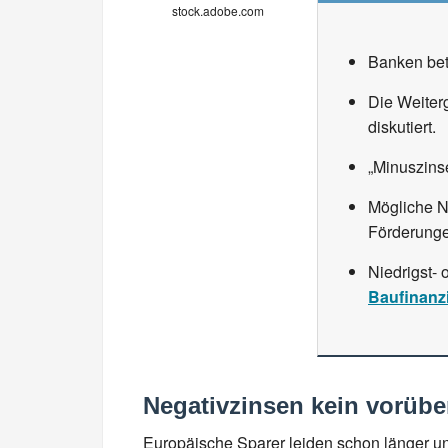
stock.adobe.com
Banken betr
Die Weiter
diskutiert.
„Minuszins
Mögliche N
Förderunge
Niedrigst- 
Baufinanz
Negativzinsen kein vorü
Europäische Sparer leiden schon länger u