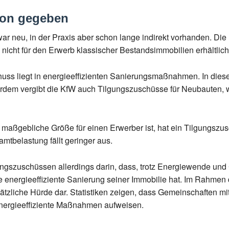
hon gegeben
ar neu, in der Praxis aber schon lange indirekt vorhanden. Die
nicht für den Erwerb klassischer Bestandsimmobilien erhältlich
huss liegt in energieeffizienten Sanierungsmaßnahmen. In di
erdem vergibt die KfW auch Tilgungszuschüsse für Neubauten, 
 maßgebliche Größe für einen Erwerber ist, hat ein Tilgungsz
amtbelastung fällt geringer aus.
gungszuschüssen allerdings darin, dass, trotz Energiewende und
e energieeffiziente Sanierung seiner Immobilie hat. Im Rahm
tzliche Hürde dar. Statistiken zeigen, dass Gemeinschaften mit
n energieeffiziente Maßnahmen aufweisen.