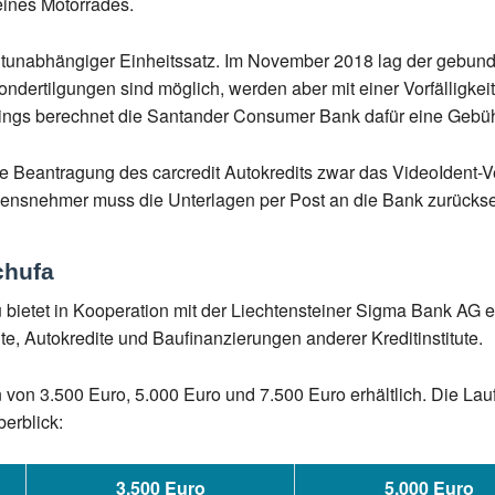
eines Motorrades.
zeitunabhängiger Einheitssatz. Im November 2018 lag der gebund
Sondertilgungen sind möglich, werden aber mit einer Vorfälligk
ings berechnet die Santander Consumer Bank dafür eine Gebüh
 Beantragung des carcredit Autokredits zwar das VideoIdent-Ver
lehensnehmer muss die Unterlagen per Post an die Bank zurücks
chufa
u bietet in Kooperation mit der Liechtensteiner Sigma Bank AG 
te, Autokredite und Baufinanzierungen anderer Kreditinstitute.
 von 3.500 Euro, 5.000 Euro und 7.500 Euro erhältlich. Die Laufz
erblick:
3.500 Euro
5.000 Euro