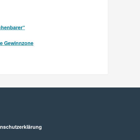
echenbarer“
die Gewinnzone
nschutz­erklärung