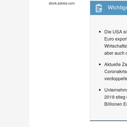
stock.adobe.com
Wichtigs
Die USA si
Euro export
Wirtschaft
aber auch 
Aktuelle Z
Coronakris
verdoppelt
Unternehme
2019 stieg
Billionen 