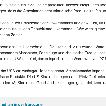
h „müsste auch Biden seine protektionistischen Neigungen über
rgen, dass die Amerikaner mehr inländische Produkte kaufen u
tz des neuen Präsidenten der USA einnimmt und gewillt ist, fü
nd er muss mit den Republikanern verhandeln. Wie wichtig ei
genden Zahlen.
xportmarkt für Unternehmen in Deutschland. 2019 wurden Waren
insbesondere Maschinen, Fahrzeuge und chemische Erzeugnisse. 
 in die USA geliefert, das entspricht einem Warenwert von 27 M
 die USA ein wichtiger Handelspartner. Amerikanische Importe 
ische Produkte. Die US-Staaten belegen damit Platz Drei unter 
anden. (3) Sind diese Geschäftsbeziehungen gefährdet, kann da
Krediten in der Eurozone