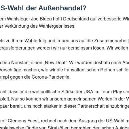
 US-Wahl der Außenhandel?
m Wahlsieger Joe Biden hofft Deutschland auf verbesserte Wi
der Verkündung des Wahlergebnisses:
ris zu ihrem Wahlerfolg und freuen uns auf die Zusammenarbeit
 Herausforderungen werden wir nur gemeinsam lösen. Wir wollen
tischen Neustart, einen „New Deal“. Wir werden deshalb nach A
orschläge machen, wie wir die transatlantischen Reihen schl
Kampf gegen die Corona-Pandemie.
t, dass er die weltpolitische Stärke der USA im Team Play sie
pielt. Nur so können wir unseren gemeinsamen Werten in der We
äer bereit, uns noch stärker in dieser Partnerschaft einzubringe
 Prof. Clemens Fuest, rechnet nach dem Ausgang der US-Wahl m
ielsweise für die von Strafzöllen bedrohten deutschen Autoba