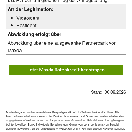
I. d. R. noch am gleichen Tag der Antragstellung.
Art der Legitimation:
Videoident
Postident
Abwicklung erfolgt über:
Abwicklung über eine ausgewählte Partnerbank von
Maxda
Jetzt Maxda Ratenkredit beantragen
Stand: 06.08.2026
Mindestangaben und repräsentatives Beispiel gemäß der EU-Verbraucherkreditrichtlinie. Alle
Informationen erhalten wir seitens der Banken. Mindestens zwei Drittel der Kunden erhalten den
angegebenen effektiven Jahreszins im genannten repräsentativen Beispiel oder einen günstigeren
bei der jeweiligen Bank. Individuelle Berechnungen können von dem repräsentativen Beispiel
dennoch abweichen, da der angegebene effektive Jahreszins von individuellen Faktoren abhängig