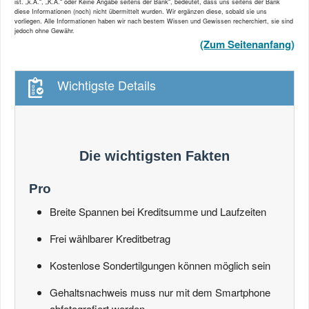
ist. „k.A.“, „K.A.“ oder Keine Angabe seitens der Bank“, bedeutet, dass uns seitens der Bank
diese Informationen (noch) nicht übermittelt wurden. Wir ergänzen diese, sobald sie uns
vorliegen. Alle Informationen haben wir nach bestem Wissen und Gewissen recherchiert, sie sind
jedoch ohne Gewähr.
(Zum Seitenanfang)
Wichtigste Details
Die wichtigsten Fakten
Pro
Breite Spannen bei Kreditsumme und Laufzeiten
Frei wählbarer Kreditbetrag
Kostenlose Sondertilgungen können möglich sein
Gehaltsnachweis muss nur mit dem Smartphone
abfotografiert werden