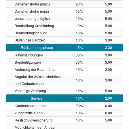
Darlehenshöhe (max.)
20%
5.00
Darlehenshöhe (min.)
15%
5.00
Umschuldung möglich
10%
5.00
Bearbeitung Kreditantrag
10%
5.00
Bearbeitungsgebühr
15%
5.00
Stufenlose Laufzeit
10%
3.00
Rückzahlungsphase
15%
3.30
Ratenstundungen
30%
3.00
Sondertilgungen
30%
3.00
Änderung der Ratenhöhe
15%
3.00
Angabe der Aufsichtsbehörde
10%
3.00
und Ombudsmann
Vorzeitige Ablösung
15%
5.00
Service
10%
2.90
Kundenkonto online
20%
0.00
Zugriff mittels App
10%
0.00
Restschuld­versicherung
10%
5.00
Möglichkeiten den Antrag