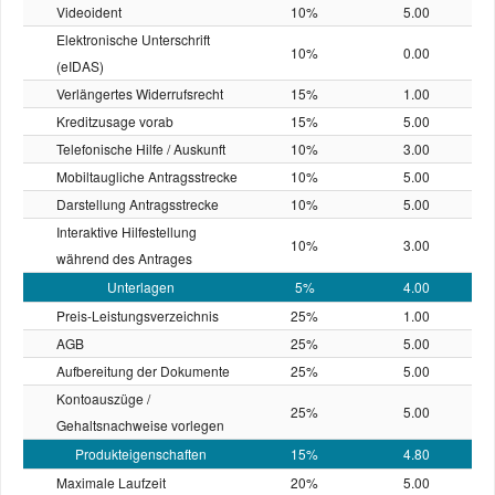
Videoident
10%
5.00
Elektronische Unterschrift
10%
0.00
(eIDAS)
Verlängertes Widerrufsrecht
15%
1.00
Kreditzusage vorab
15%
5.00
Telefonische Hilfe / Auskunft
10%
3.00
Mobiltaugliche Antragsstrecke
10%
5.00
Darstellung Antragsstrecke
10%
5.00
Interaktive Hilfestellung
10%
3.00
während des Antrages
Unterlagen
5%
4.00
Preis-Leistungs­verzeichnis
25%
1.00
AGB
25%
5.00
Aufbereitung der Dokumente
25%
5.00
Kontoauszüge /
25%
5.00
Gehaltsnachweise vorlegen
Produkteigenschaften
15%
4.80
Maximale Laufzeit
20%
5.00