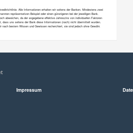
ditrichtlinie. Alle Informationen erhalten wir seitens der Banken. Mindestens zwei
annten repräsentativen Beispiel oder einen günstigeren bei der jeweiligen Bank.
och abweichen, da der angegebene effektive Jahreszins von individuellen Faktoren
et, dass uns seitens der Bank diese Informationen (noch) nicht übermittelt wurden.
 wir nach bestem Wissen und Gewissen recherchiert, sie sind jedoch ohne Gewähr.
Impressum
Date