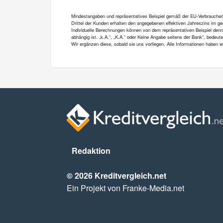
Mindestangaben und repräsentatives Beispiel gemäß der EU-Verbraucherkre
Drittel der Kunden erhalten den angegebenen effektiven Jahreszins im gen
Individuelle Berechnungen können von dem repräsentativen Beispiel denn
abhängig ist. „k.A.“, „K.A.“ oder Keine Angabe seitens der Bank“, bedeut
Wir ergänzen diese, sobald sie uns vorliegen. Alle Informationen haben
Redaktion
© 2026 Kreditvergleich.net
Ein Projekt von Franke-Media.net