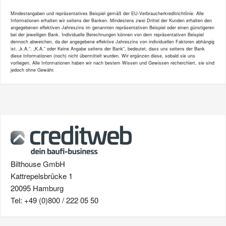
Mindestangaben und repräsentatives Beispiel gemäß der EU-Verbraucherkreditrichtlinie. Alle
Informationen erhalten wir seitens der Banken. Mindestens zwei Drittel der Kunden erhalten den
angegebenen effektiven Jahreszins im genannten repräsentativen Beispiel oder einen günstigeren
bei der jeweiligen Bank. Individuelle Berechnungen können von dem repräsentativen Beispiel
dennoch abweichen, da der angegebene effektive Jahreszins von individuellen Faktoren abhängig
ist. „k.A.“, „K.A.“ oder Keine Angabe seitens der Bank“, bedeutet, dass uns seitens der Bank
diese Informationen (noch) nicht übermittelt wurden. Wir ergänzen diese, sobald sie uns
vorliegen. Alle Informationen haben wir nach bestem Wissen und Gewissen recherchiert, sie sind
jedoch ohne Gewähr.
Bilthouse GmbH
Kattrepelsbrücke 1
20095 Hamburg
Tel: +49 (0)800 / 222 05 50