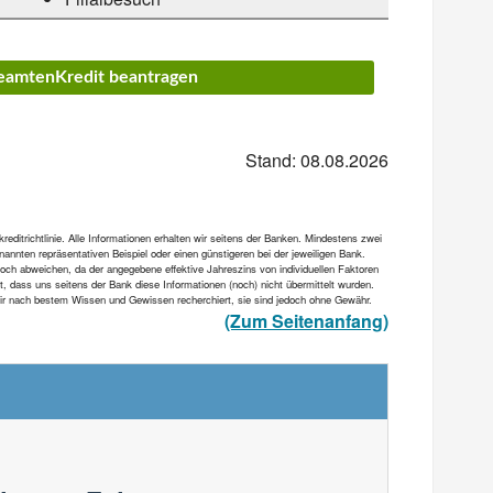
BeamtenKredit beantragen
Stand: 08.08.2026
ditrichtlinie. Alle Informationen erhalten wir seitens der Banken. Mindestens zwei
annten repräsentativen Beispiel oder einen günstigeren bei der jeweiligen Bank.
och abweichen, da der angegebene effektive Jahreszins von individuellen Faktoren
et, dass uns seitens der Bank diese Informationen (noch) nicht übermittelt wurden.
 wir nach bestem Wissen und Gewissen recherchiert, sie sind jedoch ohne Gewähr.
(Zum Seitenanfang)