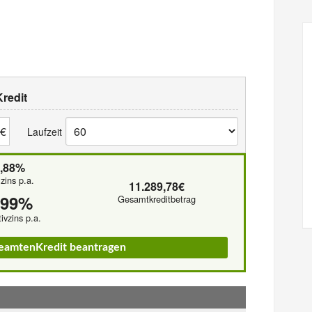
redit
€
Laufzeit
4,88%
lzins p.a.
11.289,78€
,99%
Gesamtkreditbetrag
tivzins p.a.
BeamtenKredit beantragen