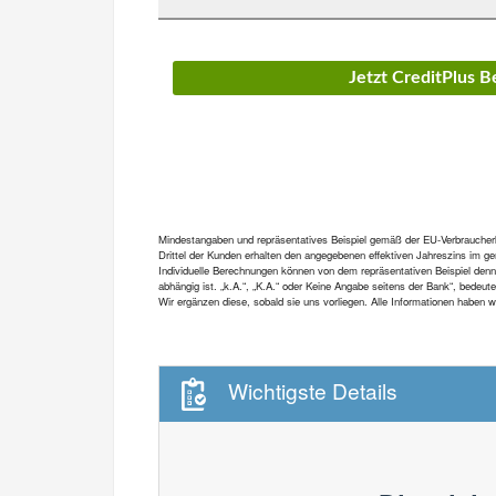
Jetzt CreditPlus 
Mindestangaben und repräsentatives Beispiel gemäß der EU-Verbraucherkre
Drittel der Kunden erhalten den angegebenen effektiven Jahreszins im gen
Individuelle Berechnungen können von dem repräsentativen Beispiel denn
abhängig ist. „k.A.“, „K.A.“ oder Keine Angabe seitens der Bank“, bedeut
Wir ergänzen diese, sobald sie uns vorliegen. Alle Informationen haben
Wichtigste Details