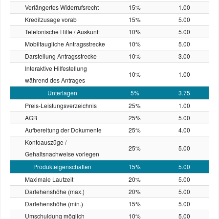
Verlängertes Widerrufsrecht
15%
1.00
Kreditzusage vorab
15%
5.00
Telefonische Hilfe / Auskunft
10%
5.00
Mobiltaugliche Antragsstrecke
10%
5.00
Darstellung Antragsstrecke
10%
3.00
Interaktive Hilfestellung
10%
1.00
während des Antrages
Unterlagen
5%
3.75
Preis-Leistungs­verzeichnis
25%
1.00
AGB
25%
5.00
Aufbereitung der Dokumente
25%
4.00
Kontoauszüge /
25%
5.00
Gehaltsnachweise vorlegen
Produkteigenschaften
15%
5.00
Maximale Laufzeit
20%
5.00
Darlehenshöhe (max.)
20%
5.00
Darlehenshöhe (min.)
15%
5.00
Umschuldung möglich
10%
5.00