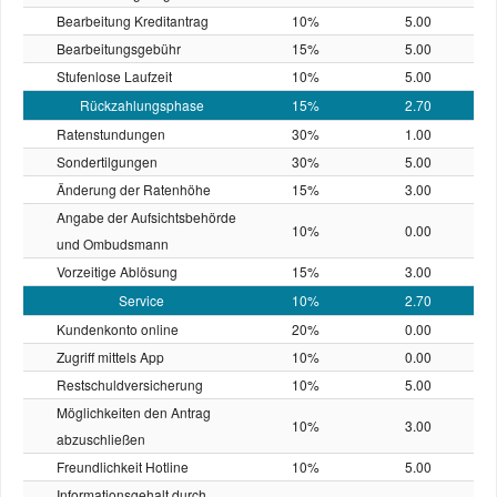
Bearbeitung Kreditantrag
10%
5.00
Bearbeitungsgebühr
15%
5.00
Stufenlose Laufzeit
10%
5.00
Rückzahlungsphase
15%
2.70
Ratenstundungen
30%
1.00
Sondertilgungen
30%
5.00
Änderung der Ratenhöhe
15%
3.00
Angabe der Aufsichtsbehörde
10%
0.00
und Ombudsmann
Vorzeitige Ablösung
15%
3.00
Service
10%
2.70
Kundenkonto online
20%
0.00
Zugriff mittels App
10%
0.00
Restschuld­versicherung
10%
5.00
Möglichkeiten den Antrag
10%
3.00
abzuschließen
Freundlichkeit Hotline
10%
5.00
Informationsgehalt durch