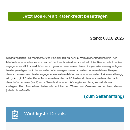
Jetzt Bon-Kredit Ratenkredit beantragen
Stand: 08.08.2026
Mindestangaben und repräsentatives Beispiel gemäß der EU-Verbraucherkreditrichtlinie. Alle
Informationen erhalten wir seitens der Banken. Mindestens zwei Drittel der Kunden erhalten den
angegebenen effektiven Jahreszins im genannten repräsentativen Beispiel oder einen günstigeren
bei der jeweiligen Bank. Individuelle Berechnungen können von dem repräsentativen Beispiel
dennoch abweichen, da der angegebene effektive Jahreszins von individuellen Faktoren abhängig
ist. „k.A.“, „K.A.“ oder Keine Angabe seitens der Bank“, bedeutet, dass uns seitens der Bank
diese Informationen (noch) nicht übermittelt wurden. Wir ergänzen diese, sobald sie uns
vorliegen. Alle Informationen haben wir nach bestem Wissen und Gewissen recherchiert, sie sind
jedoch ohne Gewähr.
(Zum Seitenanfang)
Wichtigste Details