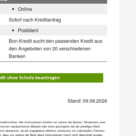
Online
Sofort nach Kreditantrag
Postident
Bon-Kredit sucht den passenden Kredit aus
den Angeboten von 20 verschiedenen
Banken
edit ohne Schufa beantragen
Stand: 09.08.2026
ditrichtlinie. Alle Informationen erhalten wir seitens der Banken. Mindestens zwei
annten repräsentativen Beispiel oder einen günstigeren bei der jeweiligen Bank.
och abweichen, da der angegebene effektive Jahreszins von individuellen Faktoren
et, dass uns seitens der Bank diese Informationen (noch) nicht übermittelt wurden.