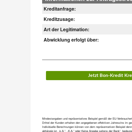
Kreditanfrage:
Kreditzusage:
Art der Legitimation:
Abwicklung erfolgt über:
Jetzt Bon-Kredit Kr
Mindestangaben und repräsentatives Beispiel gemäß der EU-Verbraucherkre
Drittel der Kunden erhalten den angegebenen effektiven Jahreszins im gen
Individuelle Berechnungen können von dem repräsentativen Beispiel denn
abhängig ist. „k.A.“, „K.A.“ oder Keine Angabe seitens der Bank“, bedeut