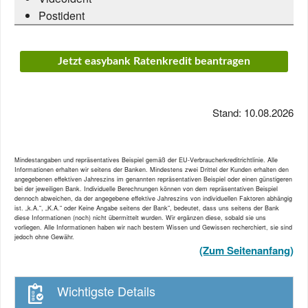
Postident
Jetzt easybank Ratenkredit beantragen
Stand: 10.08.2026
Mindestangaben und repräsentatives Beispiel gemäß der EU-Verbraucherkreditrichtlinie. Alle
Informationen erhalten wir seitens der Banken. Mindestens zwei Drittel der Kunden erhalten den
angegebenen effektiven Jahreszins im genannten repräsentativen Beispiel oder einen günstigeren
bei der jeweiligen Bank. Individuelle Berechnungen können von dem repräsentativen Beispiel
dennoch abweichen, da der angegebene effektive Jahreszins von individuellen Faktoren abhängig
ist. „k.A.“, „K.A.“ oder Keine Angabe seitens der Bank“, bedeutet, dass uns seitens der Bank
diese Informationen (noch) nicht übermittelt wurden. Wir ergänzen diese, sobald sie uns
vorliegen. Alle Informationen haben wir nach bestem Wissen und Gewissen recherchiert, sie sind
jedoch ohne Gewähr.
(Zum Seitenanfang)
Wichtigste Details