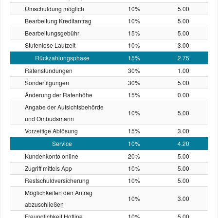
Umschuldung möglich
10%
5.00
Bearbeitung Kreditantrag
10%
5.00
Bearbeitungsgebühr
15%
5.00
Stufenlose Laufzeit
10%
3.00
Rückzahlungsphase
15%
2.75
Ratenstundungen
30%
1.00
Sondertilgungen
30%
5.00
Änderung der Ratenhöhe
15%
0.00
Angabe der Aufsichtsbehörde
10%
5.00
und Ombudsmann
Vorzeitige Ablösung
15%
3.00
Service
10%
4.20
Kundenkonto online
20%
5.00
Zugriff mittels App
10%
5.00
Restschuld­versicherung
10%
5.00
Möglichkeiten den Antrag
10%
3.00
abzuschließen
Freundlichkeit Hotline
10%
5.00