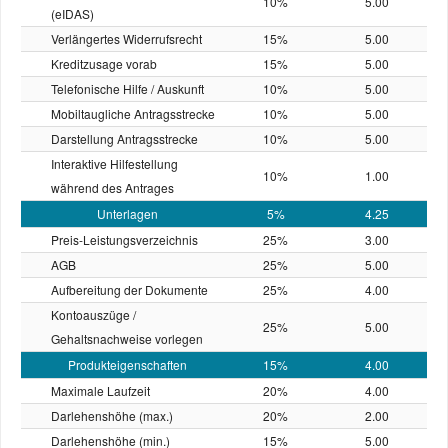
10%
5.00
(eIDAS)
Verlängertes Widerrufsrecht
15%
5.00
Kreditzusage vorab
15%
5.00
Telefonische Hilfe / Auskunft
10%
5.00
Mobiltaugliche Antragsstrecke
10%
5.00
Darstellung Antragsstrecke
10%
5.00
Interaktive Hilfestellung
10%
1.00
während des Antrages
Unterlagen
5%
4.25
Preis-Leistungs­verzeichnis
25%
3.00
AGB
25%
5.00
Aufbereitung der Dokumente
25%
4.00
Kontoauszüge /
25%
5.00
Gehaltsnachweise vorlegen
Produkteigenschaften
15%
4.00
Maximale Laufzeit
20%
4.00
Darlehenshöhe (max.)
20%
2.00
Darlehenshöhe (min.)
15%
5.00