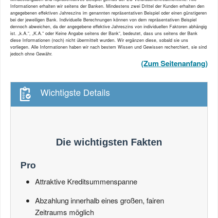
Informationen erhalten wir seitens der Banken. Mindestens zwei Drittel der Kunden erhalten den
angegebenen effektiven Jahreszins im genannten repräsentativen Beispiel oder einen günstigeren
bei der jeweiligen Bank. Individuelle Berechnungen können von dem repräsentativen Beispiel
dennoch abweichen, da der angegebene effektive Jahreszins von individuellen Faktoren abhängig
ist. „k.A.“, „K.A.“ oder Keine Angabe seitens der Bank“, bedeutet, dass uns seitens der Bank
diese Informationen (noch) nicht übermittelt wurden. Wir ergänzen diese, sobald sie uns
vorliegen. Alle Informationen haben wir nach bestem Wissen und Gewissen recherchiert, sie sind
jedoch ohne Gewähr.
(Zum Seitenanfang)
Wichtigste Details
Die wichtigsten Fakten
Pro
Attraktive Kreditsummenspanne
Abzahlung innerhalb eines großen, fairen
Zeitraums möglich