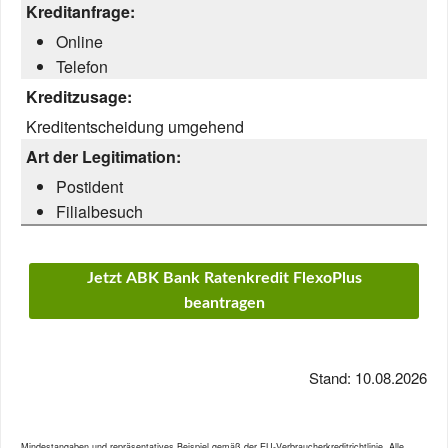
Kreditanfrage:
Online
Telefon
Kreditzusage:
Kreditentscheidung umgehend
Art der Legitimation:
Postident
Filialbesuch
Jetzt ABK Bank Ratenkredit FlexoPlus
beantragen
Stand: 10.08.2026
Mindestangaben und repräsentatives Beispiel gemäß der EU-Verbraucherkreditrichtlinie. Alle