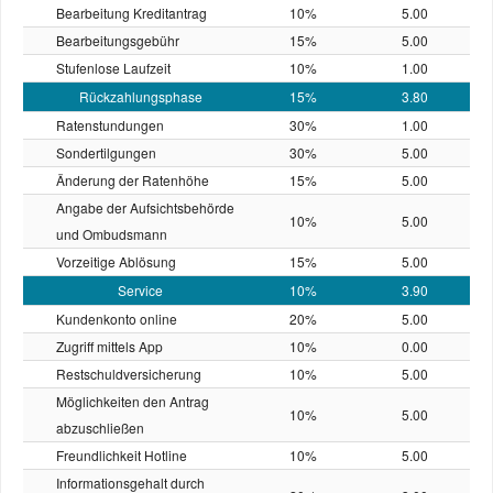
Bearbeitung Kreditantrag
10%
5.00
Bearbeitungsgebühr
15%
5.00
Stufenlose Laufzeit
10%
1.00
Rückzahlungsphase
15%
3.80
Ratenstundungen
30%
1.00
Sondertilgungen
30%
5.00
Änderung der Ratenhöhe
15%
5.00
Angabe der Aufsichtsbehörde
10%
5.00
und Ombudsmann
Vorzeitige Ablösung
15%
5.00
Service
10%
3.90
Kundenkonto online
20%
5.00
Zugriff mittels App
10%
0.00
Restschuld­versicherung
10%
5.00
Möglichkeiten den Antrag
10%
5.00
abzuschließen
Freundlichkeit Hotline
10%
5.00
Informationsgehalt durch