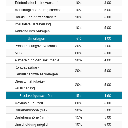
Telefonische Hilfe / Auskunft
10%
3.00
Mobiltaugliche Antragsstrecke
10%
5.00
Darstellung Antragsstrecke
10%
5.00
Interaktive Hilfestellung
10%
5.00
während des Antrages
Unterlagen
5%
4.00
Preis-Leistungs­verzeichnis
20%
1.00
AGB
20%
5.00
Aufbereitung der Dokumente
20%
4.00
Kontoauszüge /
20%
5.00
Gehaltsnachweise vorlegen
Dienstunfähigkeits­
20%
5.00
versicherung
Produkteigenschaften
15%
4.60
Maximale Laufzeit
20%
5.00
Darlehenshöhe (max.)
20%
5.00
Darlehenshöhe (min.)
15%
5.00
Umschuldung möglich
10%
5.00