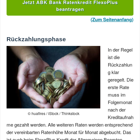
Jetzt ABK Bank Ratenkredit FlexoPlus
beantragen
(Zum Seitenanfang)
Rückzahlungsphase
In der Regel
ist die
Rückzahlun
g klar
geregelt. Die
erste Rate
muss im
Folgemonat
nach der
© huafires / iStock / Thinkstock
Kreditaufnah
me gezahlt werden. Alle weiteren Raten werden entsprechend
der vereinbarten Ratenhöhe Monat für Monat abgebucht. Das
ist auch beim FlexoPlus Kredit der Allgemeinen Beamten