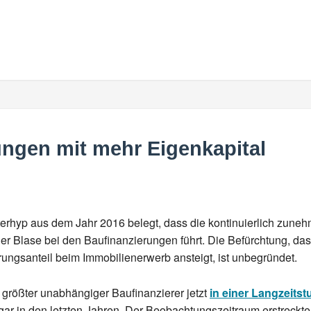
ungen mit mehr Eigenkapital
nterhyp aus dem Jahr 2016 belegt, dass die kontinuierlich zun
er Blase bei den Baufinanzierungen führt. Die Befürchtung, das
ungsanteil beim Immobilienerwerb ansteigt, ist unbegründet.
größter unabhängiger Baufinanzierer jetzt
in einer Langzeitstu
gar in den letzten Jahren. Der Beobachtungszeitraum erstreckte