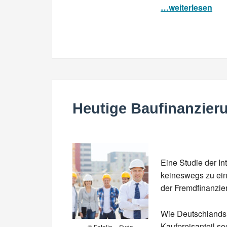
…weiterlesen
Heutige Baufinanzier
Eine Studie der I
keineswegs zu ein
der Fremdfinanzier
Wie Deutschlands 
Kaufpreisanteil so
© Fotolia – Syda