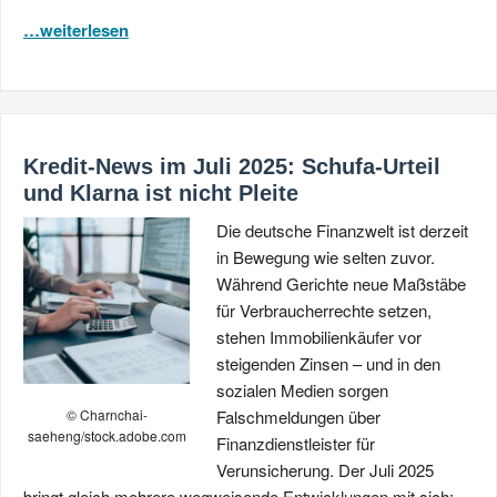
…weiterlesen
Kredit-News im Juli 2025: Schufa-Urteil
und Klarna ist nicht Pleite
Die deutsche Finanzwelt ist derzeit
in Bewegung wie selten zuvor.
Während Gerichte neue Maßstäbe
für Verbraucherrechte setzen,
stehen Immobilienkäufer vor
steigenden Zinsen – und in den
sozialen Medien sorgen
© Charnchai-
Falschmeldungen über
saeheng/stock.adobe.com
Finanzdienstleister für
Verunsicherung. Der Juli 2025
bringt gleich mehrere wegweisende Entwicklungen mit sich: