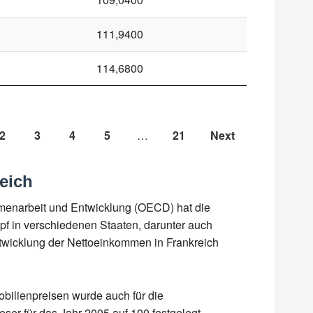
111,9400
114,6800
2
3
4
5
…
21
Next
eich
mmenarbeit und Entwicklung (OECD) hat die
f in verschiedenen Staaten, darunter auch
Entwicklung der Nettoeinkommen in Frankreich
obilienpreisen wurde auch für die
ser für das Jahr 2005 auf 100 festgelegt.