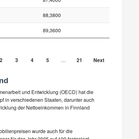
88,3800
89,3600
2
3
4
5
…
21
Next
and
mmenarbeit und Entwicklung (OECD) hat die
f in verschiedenen Staaten, darunter auch
twicklung der Nettoeinkommen in Finnland
obilienpreisen wurde auch für die
ser für das Jahr 2005 auf 100 festgelegt.