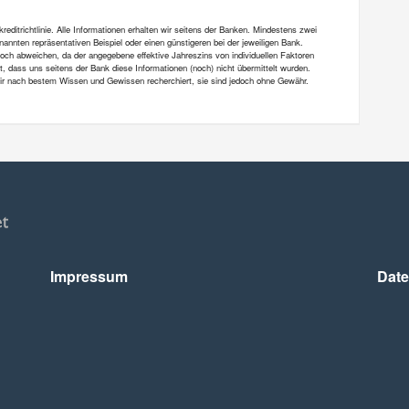
ditrichtlinie. Alle Informationen erhalten wir seitens der Banken. Mindestens zwei
annten repräsentativen Beispiel oder einen günstigeren bei der jeweiligen Bank.
och abweichen, da der angegebene effektive Jahreszins von individuellen Faktoren
et, dass uns seitens der Bank diese Informationen (noch) nicht übermittelt wurden.
 wir nach bestem Wissen und Gewissen recherchiert, sie sind jedoch ohne Gewähr.
Impressum
Date