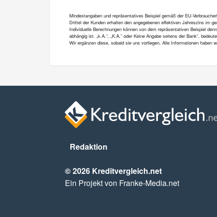
Mindestangaben und repräsentatives Beispiel gemäß der EU-Verbraucherkre
Drittel der Kunden erhalten den angegebenen effektiven Jahreszins im gen
Individuelle Berechnungen können von dem repräsentativen Beispiel denn
abhängig ist. „k.A.“, „K.A.“ oder Keine Angabe seitens der Bank“, bedeut
Wir ergänzen diese, sobald sie uns vorliegen. Alle Informationen haben
Redaktion
© 2026 Kreditvergleich.net
Ein Projekt von Franke-Media.net