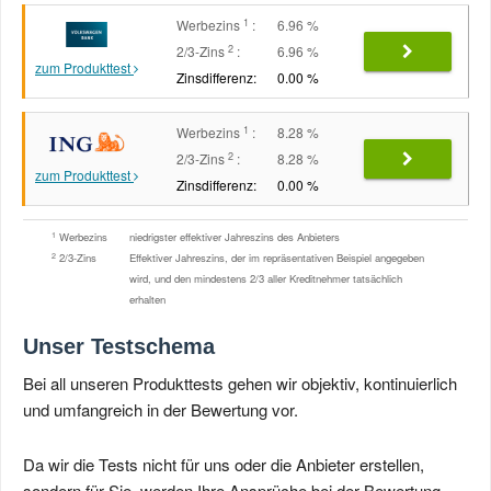
1
Werbezins
:
6.96 %
2
2/3-Zins
:
6.96 %
zum Produkttest
Zinsdifferenz:
0.00 %
1
Werbezins
:
8.28 %
2
2/3-Zins
:
8.28 %
zum Produkttest
Zinsdifferenz:
0.00 %
1
Werbezins
niedrigster effektiver Jahreszins des Anbieters
2
2/3-Zins
Effektiver Jahreszins, der im repräsentativen Beispiel angegeben
wird, und den mindestens 2/3 aller Kreditnehmer tatsächlich
erhalten
Unser Testschema
Bei all unseren Produkttests gehen wir objektiv, kontinuierlich
und umfangreich in der Bewertung vor.
Da wir die Tests nicht für uns oder die Anbieter erstellen,
sondern für Sie, werden Ihre Ansprüche bei der Bewertung