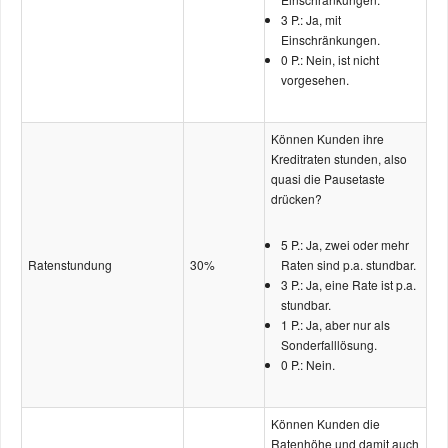
3 P.: Ja, mit
Einschränkungen.
0 P.: Nein, ist nicht
vorgesehen.
Können Kunden ihre
Kreditraten stunden, also
quasi die Pausetaste
drücken?
5 P.: Ja, zwei oder mehr
Raten­stundung
30%
Raten sind p.a. stundbar.
3 P.: Ja, eine Rate ist p.a.
stundbar.
1 P.: Ja, aber nur als
Sonder­falllösung.
0 P.: Nein.
Können Kunden die
Ratenhöhe und damit auch