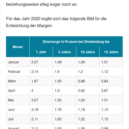
beziehungsweise stieg sogar noch an.
Für das Jahr 2020 ergibt sich das folgende Bild für die
Entwicklung der Margen:
Zinsmarge in Prozent bei Zinsbindung bis
Monat
1 Jahr
5 Jahre
10 Jahre
15 Jahre
Januar
2,07
1,48
1,06
1,01
Februar
2,14
1,6
1,2
1,12
März
1,87
1,35
0,88
0,84
April
2
1,3
0,92
0,87
Mai
2,07
1,52
1,03
1,01
Juni
2,18
1,76
1,19
1,13
Juli
2,11
1,63
1,22
1,15
August
2,11
1,63
1,06
0,98