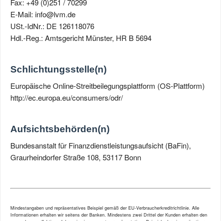
Fax: +49 (0)251 / 70299
E-Mail: info@lvm.de
USt.-IdNr.: DE 126118076
Hdl.-Reg.: Amtsgericht Münster, HR B 5694
Schlichtungsstelle(n)
Europäische Online-Streitbeilegungsplattform (OS-Plattform)
http://ec.europa.eu/consumers/odr/
Aufsichtsbehörden(n)
Bundesanstalt für Finanzdienstleistungsaufsicht (BaFin),
Graurheindorfer Straße 108, 53117 Bonn
Mindestangaben und repräsentatives Beispiel gemäß der EU-Verbraucherkreditrichtlinie. Alle
Informationen erhalten wir seitens der Banken. Mindestens zwei Drittel der Kunden erhalten den