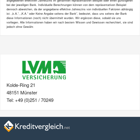
angegebenen effektiven Jahreszins im genannten repräsentativen Beispiel oder einen günstigeren
bei der jeweiligen Bank. Individuelle Berechnungen können von dem repräsentativen Beispiel
dennoch abweichen, da der angegebene effektive Jahreszins von individuellen Faktoren abhängig
ist. „k.A.“, „K.A.“ oder Keine Angabe seitens der Bank“, bedeutet, dass uns seitens der Bank
diese Informationen (noch) nicht übermittelt wurden. Wir ergänzen diese, sobald sie uns
vorliegen. Alle Informationen haben wir nach bestem Wissen und Gewissen recherchiert, sie sind
jedoch ohne Gewähr.
Kolde-Ring 21
48151 Münster
Tel: +49 (0)251 / 70249